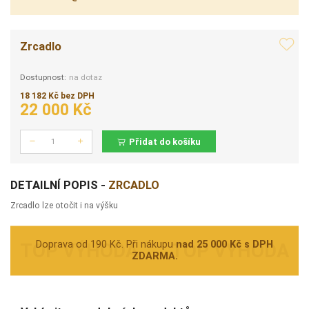
Zrcadlo
Dostupnost:
na dotaz
18 182 Kč bez DPH
22 000 Kč
Přidat do košíku
Počet
DETAILNÍ POPIS -
ZRCADLO
Zrcadlo lze otočit i na výšku
Doprava od 190 Kč. Při nákupu
nad 25 000 Kč s DPH
ZDARMA.