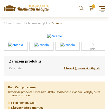
Úvod
Zámecký, barokní nábytek
Zrcadlo
Další
Zařazení produktu
Kategorie:
Zámecký, barokní nábytek
Rádi Vám poradíme.
Odpovídá prodejce s více než 20letou zkušeností v oboru. Volejte, pište
– jsem tu pro vás.
+420 602 187 600
t.kovacka@seznam.cz