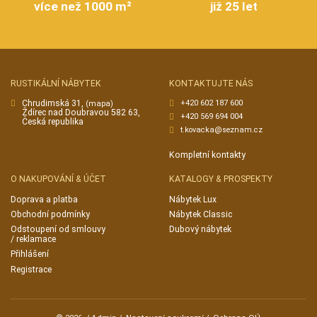
více než 1000 m²
již 25 let
RUSTIKÁLNÍ NÁBYTEK
KONTAKTUJTE NÁS
Chrudimská 31,
+420 602 187 600
(mapa)
Ždírec nad Doubravou 582 63,
+420 569 694 004
Česká republika
t.kovacka@seznam.cz
Kompletní kontakty
O NAKUPOVÁNÍ & ÚČET
KATALOGY & PROSPEKTY
Doprava a platba
Nábytek Lux
Obchodní podmínky
Nábytek Classic
Odstoupení od smlouvy
Dubový nábytek
/ reklamace
Přihlášení
Registrace