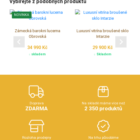
Vybírejte z podobných produktů
NOVINKA
Zámecká barokni lucerna
Luxusní vitrína broušené sklo
Obrovská
Intarzie
34 990 Kč
29 900 Kč
skladem
Skladem
Doprava
Na skladě máme více než
ZDARMA
2 350 produktů
Rozloha prodejny
Na trhu působíme