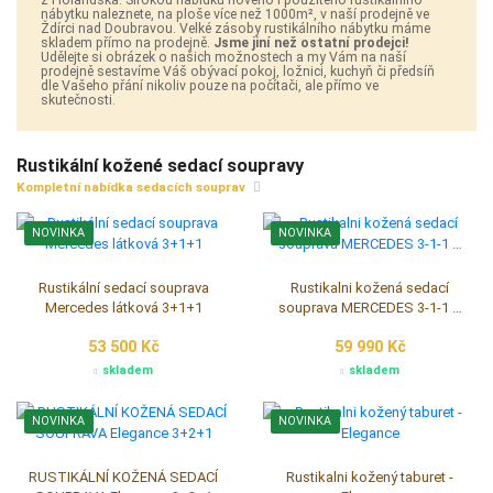
nábytku naleznete, na ploše více než 1000m², v naší prodejně ve
Ždírci nad Doubravou. Velké zásoby rustikálního nábytku máme
skladem přímo na prodejně.
Jsme jiní než ostatní prodejci!
Udělejte si obrázek o našich možnostech a my Vám na naší
prodejně sestavíme Váš obývací pokoj, ložnici, kuchyň či předsíň
dle Vašeho přání nikoliv pouze na počítači, ale přímo ve
skutečnosti.
Rustikální kožené sedací soupravy
Kompletní nabídka sedacích souprav
NOVINKA
NOVINKA
Rustikální sedací souprava
Rustikalni kožená sedací
Mercedes látková 3+1+1
souprava MERCEDES 3-1-1 …
53 500 Kč
59 990 Kč
skladem
skladem
NOVINKA
NOVINKA
RUSTIKÁLNÍ KOŽENÁ SEDACÍ
Rustikalni kožený taburet -