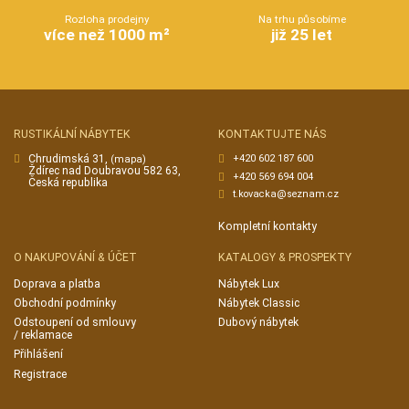
Rozloha prodejny
Na trhu působíme
více než 1000 m²
již 25 let
RUSTIKÁLNÍ NÁBYTEK
KONTAKTUJTE NÁS
Chrudimská 31,
+420 602 187 600
(mapa)
Ždírec nad Doubravou 582 63,
+420 569 694 004
Česká republika
t.kovacka@seznam.cz
Kompletní kontakty
O NAKUPOVÁNÍ & ÚČET
KATALOGY & PROSPEKTY
Doprava a platba
Nábytek Lux
Obchodní podmínky
Nábytek Classic
Odstoupení od smlouvy
Dubový nábytek
/ reklamace
Přihlášení
Registrace