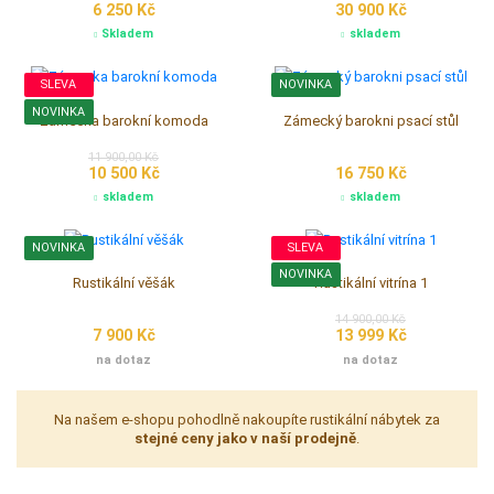
6 250 Kč
30 900 Kč
Skladem
skladem
SLEVA
NOVINKA
NOVINKA
Zámecka barokní komoda
Zámecký barokni psací stůl
11 900,00 Kč
10 500 Kč
16 750 Kč
skladem
skladem
NOVINKA
SLEVA
NOVINKA
Rustikální věšák
Rustikální vitrína 1
14 900,00 Kč
7 900 Kč
13 999 Kč
na dotaz
na dotaz
Na našem e-shopu pohodlně nakoupíte rustikální nábytek za
stejné ceny jako v naší prodejně
.