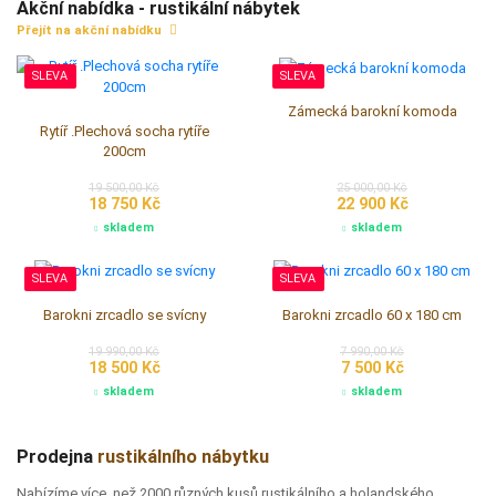
Akční nabídka - rustikální nábytek
Přejít na akční nabídku
SLEVA
SLEVA
Zámecká barokní komoda
Rytíř .Plechová socha rytíře
200cm
19 500,00 Kč
25 000,00 Kč
18 750 Kč
22 900 Kč
skladem
skladem
SLEVA
SLEVA
Barokni zrcadlo se svícny
Barokni zrcadlo 60 x 180 cm
19 990,00 Kč
7 990,00 Kč
18 500 Kč
7 500 Kč
skladem
skladem
Prodejna
rustikálního nábytku
Nabízíme více, než 2000 různých kusů rustikálního a holandského