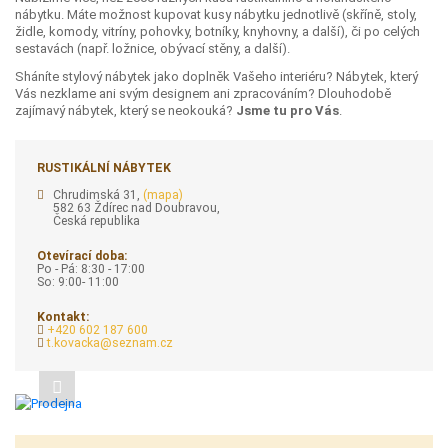
nábytku. Máte možnost kupovat kusy nábytku jednotlivě (skříně, stoly,
židle, komody, vitríny, pohovky, botníky, knyhovny, a další), či po celých
sestavách (např. ložnice, obývací stěny, a další).
Sháníte stylový nábytek jako doplněk Vašeho interiéru? Nábytek, který
Vás nezklame ani svým designem ani zpracováním? Dlouhodobě
zajímavý nábytek, který se neokouká?
Jsme tu pro Vás
.
RUSTIKÁLNÍ NÁBYTEK
Chrudimská 31,
(mapa)
582 63 Ždírec nad Doubravou,
Česká republika
Otevírací doba:
Po - Pá: 8:30 - 17:00
So: 9:00- 11:00
Kontakt:
+420 602 187 600
t.kovacka@seznam.cz