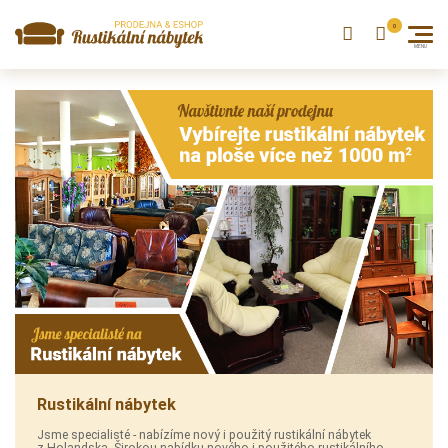
Previous
Next
Rustikální nábytek
Jsme specialisté - nabízíme nový i použitý rustikální nábytek
z Holandska. Širokou nabídku nového i použitého rustikálního