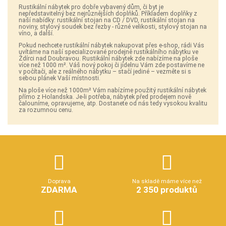
Rustikální nábytek pro dobře vybavený dům, či byt je
nepředstavitelný bez nejrůznějších doplňků. Příkladem doplňky z
naší nabídky: rustikální stojan na CD / DVD, rustikální stojan na
noviny, stylový soudek bez řezby - různé velikosti, stylový stojan na
víno, a další.
Pokud nechcete rustikální nábytek nakupovat přes e-shop, rádi Vás
uvítáme na naší specializované prodejně rustikálního nábytku ve
Ždírci nad Doubravou. Rustikální nábytek zde nabízíme na ploše
více než 1000 m². Váš nový pokoj či jídelnu Vám zde postavíme ne
v počítači, ale z reálného nábytku – stačí jediné – vezměte si s
sebou plánek Vaší místnosti.
Na ploše více než 1000m² Vám nabízíme použitý rustikální nábytek
přímo z Holandska. Je-li potřeba, nábytek před prodejem nově
čalouníme, opravujeme, atp. Dostanete od nás tedy vysokou kvalitu
za rozumnou cenu.
Doprava
Na skladě máme více než
ZDARMA
2 350 produktů