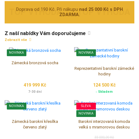
Doprava od 190 Kč. Při nákupu
nad 25 000 Kč s DPH
ZDARMA.
Z naší nabídky Vám doporučujeme
Zobrazit vše
NOVINKA
NOVINKA
Zámecká bronzová socha
Reprezentativní barokní zámecké
hodiny
419 999 Kč
124 500 Kč
7-30 dní
Skladem
NOVINKA
SLEVA
NOVINKA
Zámecká barokní křesílka
Barokní interzovaná komoda
červeno zlatý
velká s mramorovou deskou
33 000,00 Kč