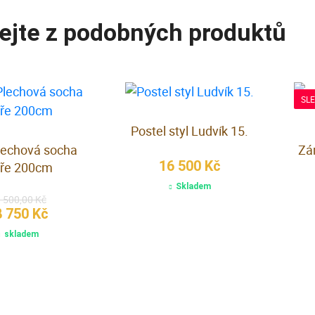
ejte z podobných produktů
SL
Postel styl Ludvík 15.
Plechová socha
Zá
16 500 Kč
tíře 200cm
Skladem
 500,00 Kč
8 750 Kč
skladem