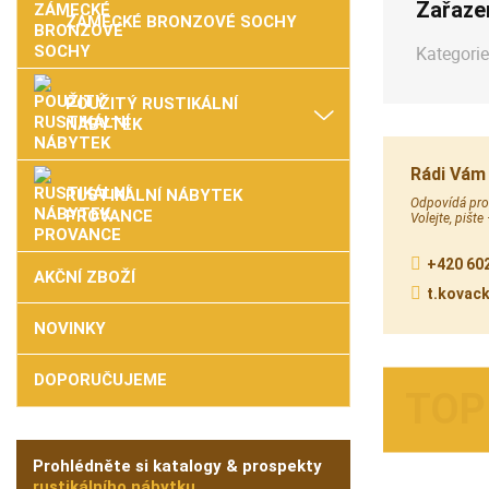
Zařaze
ZÁMECKÉ BRONZOVÉ SOCHY
Kategorie
POUŽITÝ RUSTIKÁLNÍ
NÁBYTEK
Rádi Vám
RUSTIKÁLNÍ NÁBYTEK
Odpovídá prod
PROVANCE
Volejte, pište
+420 602
AKČNÍ ZBOŽÍ
t.kovac
NOVINKY
DOPORUČUJEME
Prohlédněte si katalogy & prospekty
rustikálního nábytku