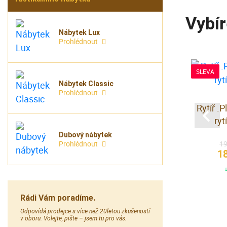
Vybír
Nábytek Lux
Prohlédnout
SLEVA
Nábytek Classic
Prohlédnout
Stolní lampa Tiffany
erzované
Rytíř .
29 990 Kč
ramorem
ry
skladem
Dubový nábytek
19
Prohlédnout
 Kč
1
em
Rádi Vám poradíme.
Odpovídá prodejce s více než 20letou zkušeností
v oboru. Volejte, pište – jsem tu pro vás.