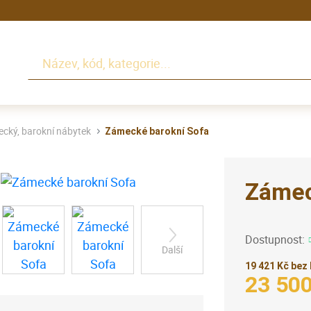
Hledat
cký, barokní nábytek
Zámecké barokní Sofa
Zámec
Dostupnost:
Další
19 421 Kč bez
23 50