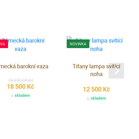
EVA
NOVINKA
mecká barokní vaza
Tifany lampa svítící
noha
19 900,00 Kč
18 500 Kč
12 500 Kč
skladem
skladem