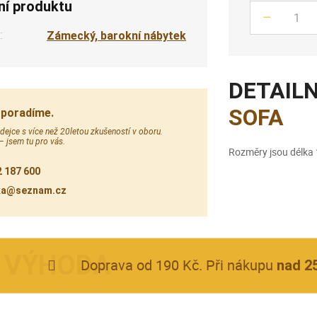
ní produktu
Počet
:
Zámecký, barokní nábytek
DETAILN
SOFA
 poradíme.
ejce s více než 20letou zkušeností v oboru.
 – jsem tu pro vás.
Rozměry jsou délka 
 187 600
ka@seznam.cz
Doprava od 190 Kč. Při nákupu
nad 2