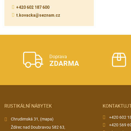
+420 602 187 600
t.kovacka@seznam.cz
Doprava
ZDARMA
RUSTIKÁLNÍ NÁBYTEK
KONTAKTUJT
+420 602 1
Chrudimská 31,
(mapa)
+420 569 6
Ždírec nad Doubravou 582 63,