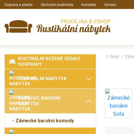
Doprava a platba
Obchodní podmínky
Kontakty
Výrobci
Úvod
Záme
RUSTIKÁLNÍ KOŽENÉ SEDACÍ
SOUPRAVY
RUSTIKÁLNÍ NÁBYTEK
ZÁMECKÝ, BAROKNÍ
NÁBYTEK
Zámecké barokni komody