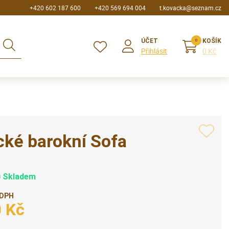
+420 602 187 600
+420 569 694 004
t.kovacka@seznam.cz
ÚČET
KOŠÍK
Přihlásit
0 Kč
ké barokní Sofa
Skladem
 DPH
0 Kč