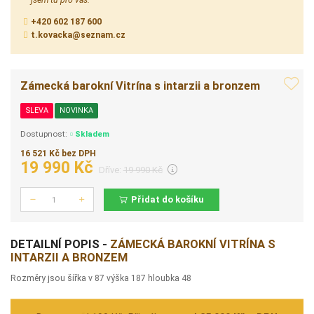
+420 602 187 600
t.kovacka@seznam.cz
Zámecká barokní Vitrína s intarzii a bronzem
SLEVA
NOVINKA
Dostupnost:
Skladem
16 521 Kč bez DPH
19 990 Kč
Dříve:
19 990 Kč
Přidat do košíku
Počet
DETAILNÍ POPIS -
ZÁMECKÁ BAROKNÍ VITRÍNA S
INTARZII A BRONZEM
Rozměry jsou šířka v 87 výška 187 hloubka 48