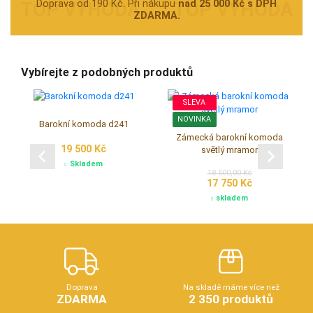
Doprava od 190 Kč. Při nákupu
nad 25 000 Kč s DPH
ZDARMA.
Vybírejte z podobných produktů
SLEVA
NOVINKA
Barokní komoda d241
Zámecká barokní komoda
19 500 Kč
světlý mramor
Skladem
18 500,00 Kč
17 750 Kč
skladem
Doprava
Na skladě máme více než
ZDARMA
2 350 produktů