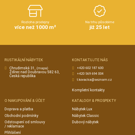
Rozloha prodejny
Na trhu působíme
více než 1000 m²
již 25 let
RUSTIKÁLNÍ NÁBYTEK
KONTAKTUJTE NÁS
Chrudimská 31,
+420 602 187 600
(mapa)
Ždírec nad Doubravou 582 63,
+420 569 694 004
Česká republika
t.kovacka@seznam.cz
Kompletní kontakty
O NAKUPOVÁNÍ & ÚČET
KATALOGY & PROSPEKTY
Doprava a platba
Nábytek Lux
Obchodní podmínky
Nábytek Classic
Odstoupení od smlouvy
Dubový nábytek
/ reklamace
Přihlášení