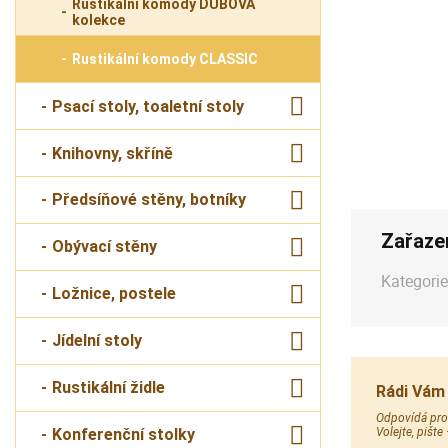
Rustikální komody DUBOVÁ
kolekce
Rustikální komody CLASSIC
Psací stoly, toaletní stoly
Knihovny, skříně
Předsíňové stěny, botníky
Zařaze
Obývací stěny
Kategorie
Ložnice, postele
Jídelní stoly
Rustikální židle
Rádi Vám
Odpovídá prod
Volejte, pište
Konferenční stolky