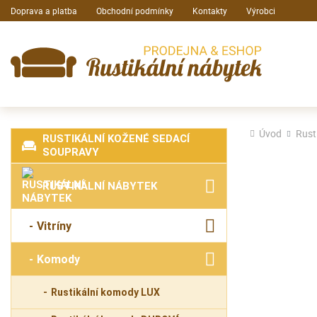
Doprava a platba
Obchodní podmínky
Kontakty
Výrobci
Úvod
Rust
RUSTIKÁLNÍ KOŽENÉ SEDACÍ
SOUPRAVY
RUSTIKÁLNÍ NÁBYTEK
Vitríny
Komody
Rustikální komody LUX