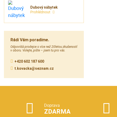
Dubový nábytek
Prohlédnout
Rádi Vám poradíme.
Odpovídá prodejce s více než 20letou zkušeností
v oboru. Volejte, pište – jsem tu pro vás.
+420 602 187 600
t.kovacka@seznam.cz
Doprava
ZDARMA