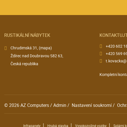
RUSTIKÁLNÍ NÁBYTEK
KONTAKTUJT
+420 602 1
Chrudimská 31,
(mapa)
+420 569 6
Ždírec nad Doubravou 582 63,
t.kovacka@
Česká republika
Kompletní kont
© 2026
AZ Computers
/
Admin
/
Nastavení soukromí
/
Ochr
|
|
|
Infrapanely
Hrubá stavba
Vysokozvižné vozíky
Solární 