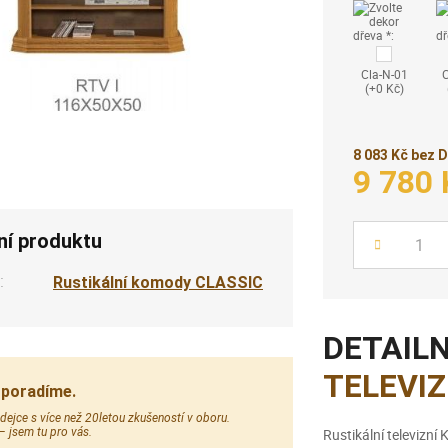
Cla-N-01
(+0 Kč)
8 083 Kč bez 
9 780 
ní produktu
Počet
:
Rustikální komody CLASSIC
DETAILN
TELEVIZ
 poradíme.
ejce s více než 20letou zkušeností v oboru.
Rustikální televizn
 – jsem tu pro vás.