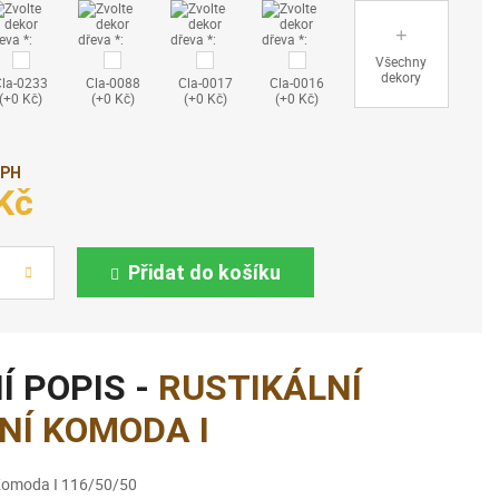
Všechny
dekory
Cla-0233
Cla-0088
Cla-0017
Cla-0016
(+0 Kč)
(+0 Kč)
(+0 Kč)
(+0 Kč)
DPH
Kč
Přidat do košíku
Í POPIS -
RUSTIKÁLNÍ
NÍ KOMODA I
í Komoda I 116/50/50