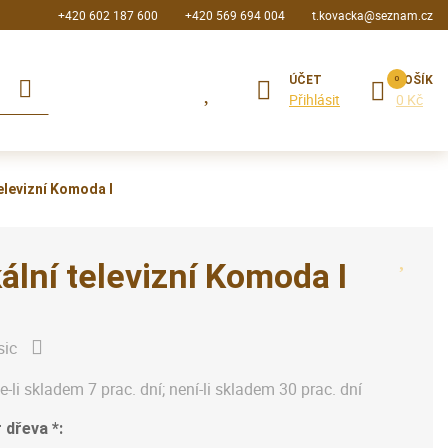
+420 602 187 600
+420 569 694 004
t.kovacka@seznam.cz
ÚČET
KOŠÍK
Přihlásit
0 Kč
elevizní Komoda I
ální televizní Komoda I
sic
je-li skladem 7 prac. dní; není-li skladem 30 prac. dní
 dřeva *: