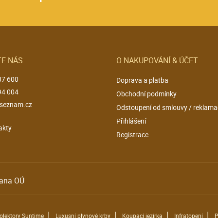
E NÁS
O NAKUPOVÁNÍ & ÚČET
87 600
Doprava a platba
94 004
Obchodní podmínky
seznam.cz
Odstoupení od smlouvy / reklama
Přihlášení
akty
Registrace
ana OÚ
|
|
|
|
kolektory Suntime
Luxusní plynové krby
Koupací jezírka
Infratopení
P