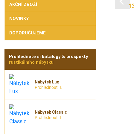
AKČNÍ ZBOŽÍ
1
a A
17 150 Kč
NOVINKY
 Kč
7-30 dní
ní
DOPORUČUJEME
Prohlédněte si katalogy & prospekty
rustikálního nábytku
Nábytek Lux
Prohlédnout
Nábytek Classic
Prohlédnout