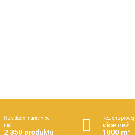
Na skladě máme více
Rozloha prodej
více než
než
2 350 produktů
1000 m²