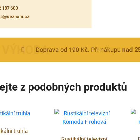
 187 600
ka@seznam.cz
Doprava od 190 Kč. Při nákupu
nad 2
ejte z podobných produktů
kální truhla
Rustikální televizní