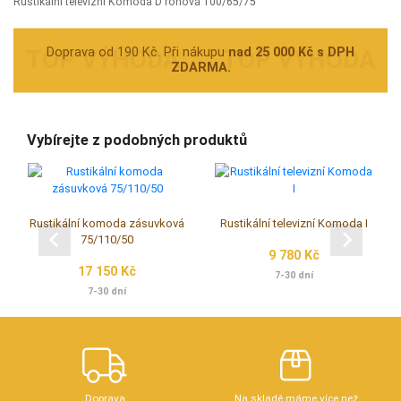
Rustikální televizní Komoda D rohová 100/65/75
Doprava od 190 Kč. Při nákupu
nad 25 000 Kč s DPH
ZDARMA.
Vybírejte z podobných produktů
Rustikální komoda zásuvková
Rustikální televizní Komoda I
75/110/50
9 780 Kč
17 150 Kč
7-30 dní
7-30 dní
Doprava
Na skladě máme více než