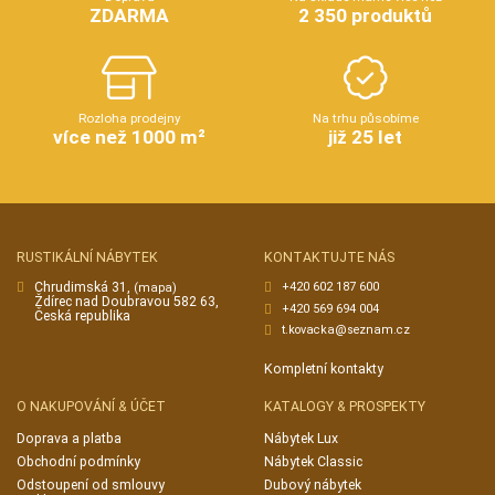
ZDARMA
2 350 produktů
Rozloha prodejny
Na trhu působíme
více než 1000 m²
již 25 let
RUSTIKÁLNÍ NÁBYTEK
KONTAKTUJTE NÁS
Chrudimská 31,
+420 602 187 600
(mapa)
Ždírec nad Doubravou 582 63,
+420 569 694 004
Česká republika
t.kovacka@seznam.cz
Kompletní kontakty
O NAKUPOVÁNÍ & ÚČET
KATALOGY & PROSPEKTY
Doprava a platba
Nábytek Lux
Obchodní podmínky
Nábytek Classic
Odstoupení od smlouvy
Dubový nábytek