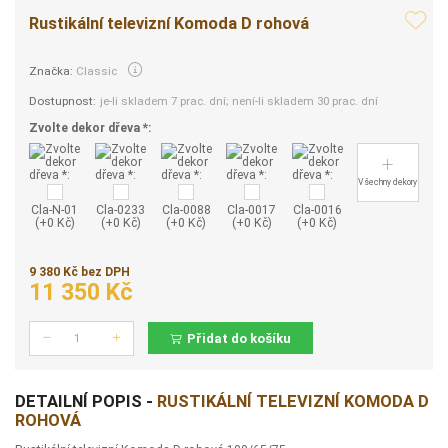
Rustikální televizní Komoda D rohová
Značka:
Classic
Dostupnost:
je-li skladem 7 prac. dní; není-li skladem 30 prac. dní
Zvolte dekor dřeva *:
Všechny dekory
Cla-N-01
Cla-0233
Cla-0088
Cla-0017
Cla-0016
(+0 Kč)
(+0 Kč)
(+0 Kč)
(+0 Kč)
(+0 Kč)
9 380 Kč bez DPH
11 350 Kč
Přidat do košíku
Počet
DETAILNÍ POPIS -
RUSTIKÁLNÍ TELEVIZNÍ KOMODA D
ROHOVÁ