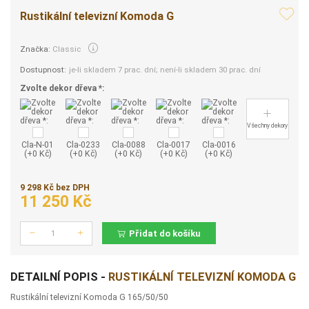
Rustikální televizní Komoda G
Značka:
Classic
Dostupnost:
je-li skladem 7 prac. dní; není-li skladem 30 prac. dní
Zvolte dekor dřeva *:
Všechny dekory
Cla-N-01
Cla-0233
Cla-0088
Cla-0017
Cla-0016
(+0 Kč)
(+0 Kč)
(+0 Kč)
(+0 Kč)
(+0 Kč)
9 298 Kč bez DPH
11 250 Kč
Přidat do košíku
Počet
DETAILNÍ POPIS -
RUSTIKÁLNÍ TELEVIZNÍ KOMODA G
Rustikální televizní Komoda G 165/50/50