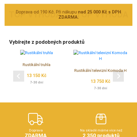
Doprava od 190 Kč. Při nákupu
nad 25 000 Kč s DPH
ZDARMA.
Vybírejte z podobných produktů
Rustikální truhla
Rustikální televizní Komoda H
13 150 Kč
13 750 Kč
7-30 dní
7-30 dní
Doprava
Na skladě máme více než
ZDARMA
2 350 produktů