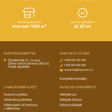
Rozloha prodejny
Na trhu působíme
více než 1000 m²
již 25 let
RUSTIKÁLNÍ NÁBYTEK
KONTAKTUJTE NÁS
Chrudimská 31,
+420 602 187 600
(mapa)
Ždírec nad Doubravou 582 63,
+420 569 694 004
Česká republika
t.kovacka@seznam.cz
Kompletní kontakty
O NAKUPOVÁNÍ & ÚČET
KATALOGY & PROSPEKTY
Doprava a platba
Nábytek Lux
Obchodní podmínky
Nábytek Classic
Odstoupení od smlouvy
Dubový nábytek
/ reklamace