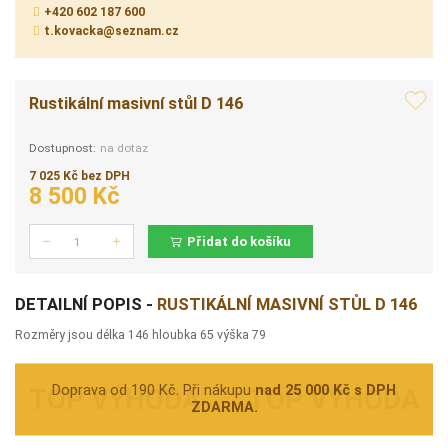
+420 602 187 600
t.kovacka@seznam.cz
Rustikální masivní stůl D 146
Dostupnost:
na dotaz
7 025 Kč bez DPH
8 500 Kč
Přidat do košíku
Počet
DETAILNÍ POPIS -
RUSTIKÁLNÍ MASIVNÍ STŮL D 146
Rozměry jsou délka 146 hloubka 65 výška 79
Doprava od 190 Kč. Při nákupu
nad 25 000 Kč s DPH
ZDARMA.