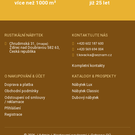
více než 1000 m²
již 25 let
RUSTIKÁLNÍ NÁBYTEK
KONTAKTUJTE NÁS
Chrudimská 31,
+420 602 187 600
(mapa)
Ždírec nad Doubravou 582 63,
+420 569 694 004
Česká republika
t.kovacka@seznam.cz
Kompletní kontakty
O NAKUPOVÁNÍ & ÚČET
KATALOGY & PROSPEKTY
Doprava a platba
Nábytek Lux
Obchodní podmínky
Nábytek Classic
Odstoupení od smlouvy
Dubový nábytek
/ reklamace
Přihlášení
Registrace