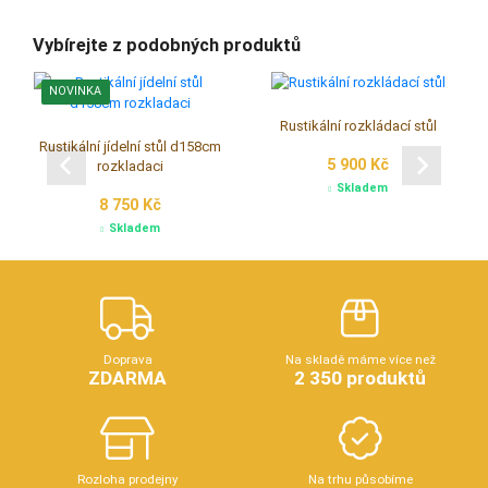
Vybírejte z podobných produktů
NOVINKA
Rustikální rozkládací stůl
Rustikální jídelní stůl d158cm
5 900 Kč
rozkladaci
Skladem
8 750 Kč
Skladem
Doprava
Na skladě máme více než
ZDARMA
2 350 produktů
Rozloha prodejny
Na trhu působíme