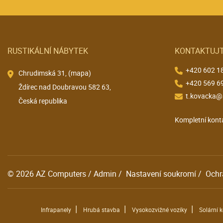
RUSTIKÁLNÍ NÁBYTEK
KONTAKTUJT
+420 602 1
Chrudimská 31,
(mapa)
+420 569 6
Ždírec nad Doubravou 582 63,
t.kovacka@
Česká republika
Kompletní kont
© 2026
AZ Computers
/
Admin
/
Nastavení soukromí
/
Ochr
|
|
|
Infrapanely
Hrubá stavba
Vysokozvižné vozíky
Solární 