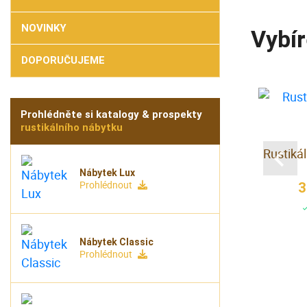
NOVINKY
Vybír
DOPORUČUJEME
NOVINKA
Prohlédněte si katalogy & prospekty
rustikálního nábytku
delní stul
Jídelní křesílko
Rustikál
 Kč
2 250 Kč
Nábytek Lux
Prohlédnout
3
dem
skladem
Nábytek Classic
Prohlédnout