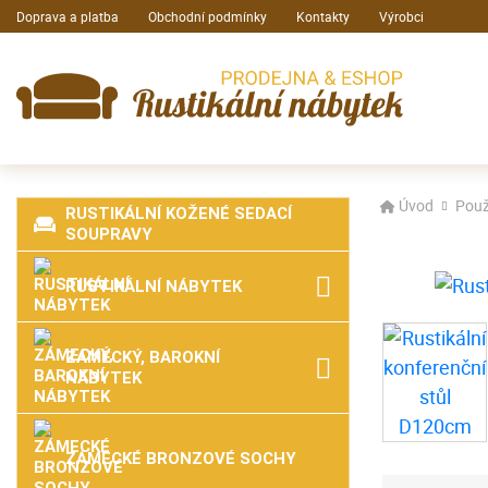
Doprava a platba
Obchodní podmínky
Kontakty
Výrobci
Úvod
Použ
RUSTIKÁLNÍ KOŽENÉ SEDACÍ
SOUPRAVY
RUSTIKÁLNÍ NÁBYTEK
ZÁMECKÝ, BAROKNÍ
NÁBYTEK
ZÁMECKÉ BRONZOVÉ SOCHY