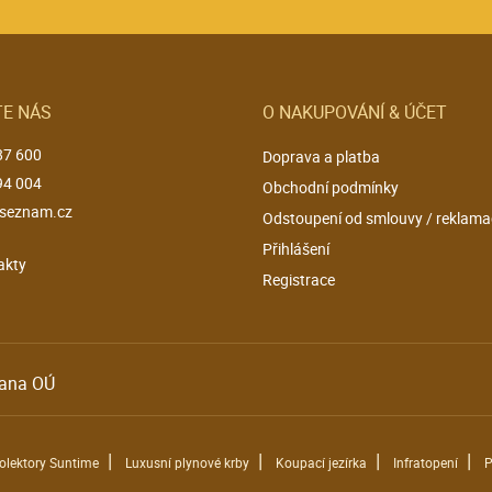
E NÁS
O NAKUPOVÁNÍ & ÚČET
87 600
Doprava a platba
94 004
Obchodní podmínky
seznam.cz
Odstoupení od smlouvy / reklama
Přihlášení
akty
Registrace
ana OÚ
|
|
|
|
kolektory Suntime
Luxusní plynové krby
Koupací jezírka
Infratopení
P