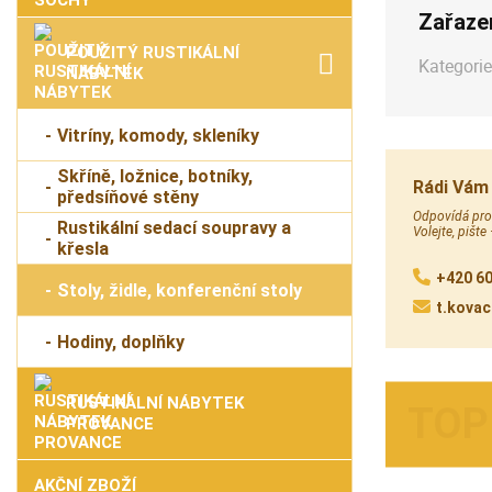
Zařaze
POUŽITÝ RUSTIKÁLNÍ
Kategorie
NÁBYTEK
Vitríny, komody, skleníky
Skříně, ložnice, botníky,
Rádi Vám
předsíňové stěny
Odpovídá prod
Rustikální sedací soupravy a
Volejte, pište
křesla
+420 60
Stoly, židle, konferenční stoly
t.kova
Hodiny, doplňky
RUSTIKÁLNÍ NÁBYTEK
PROVANCE
AKČNÍ ZBOŽÍ