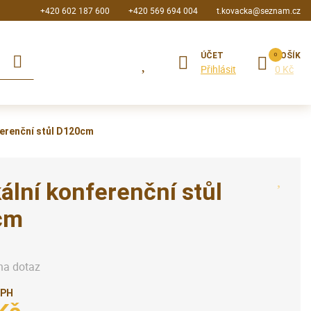
+420 602 187 600
+420 569 694 004
t.kovacka@seznam.cz
ÚČET
KOŠÍK
Přihlásit
0 Kč
ferenční stůl D120cm
ální konferenční stůl
cm
na dotaz
DPH