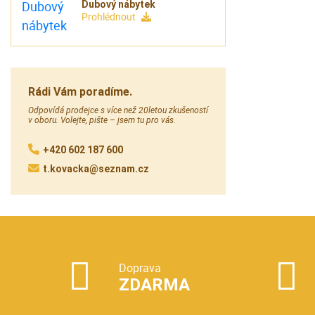
Dubový nábytek
Prohlédnout
Rádi Vám poradíme.
Odpovídá prodejce s více než 20letou zkušeností
v oboru. Volejte, pište – jsem tu pro vás.
+420 602 187 600
t.kovacka@seznam.cz
Doprava
ZDARMA