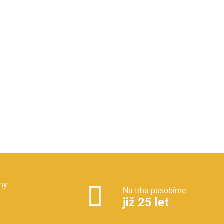
ny
Na trhu působíme
již 25 let