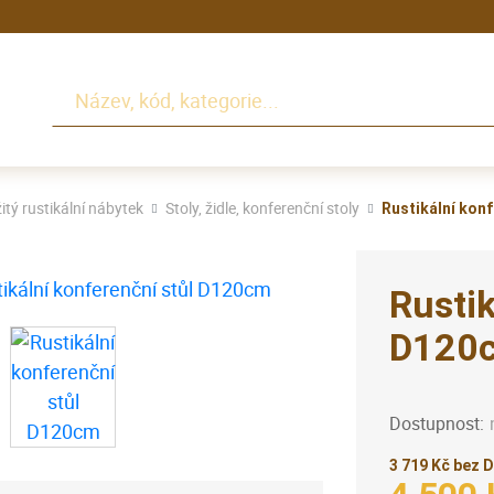
Hledat
itý rustikální nábytek
Stoly, židle, konferenční stoly
Rustikální kon
Rustik
D120
Dostupnost:
3 719 Kč bez 