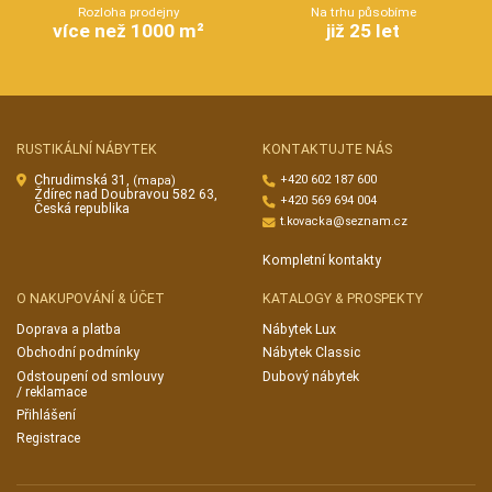
Rozloha prodejny
Na trhu působíme
více než 1000 m²
již 25 let
RUSTIKÁLNÍ NÁBYTEK
KONTAKTUJTE NÁS
Chrudimská 31,
+420 602 187 600
(mapa)
Ždírec nad Doubravou 582 63,
+420 569 694 004
Česká republika
t.kovacka@seznam.cz
Kompletní kontakty
O NAKUPOVÁNÍ & ÚČET
KATALOGY & PROSPEKTY
Doprava a platba
Nábytek Lux
Obchodní podmínky
Nábytek Classic
Odstoupení od smlouvy
Dubový nábytek
/ reklamace
Přihlášení
Registrace