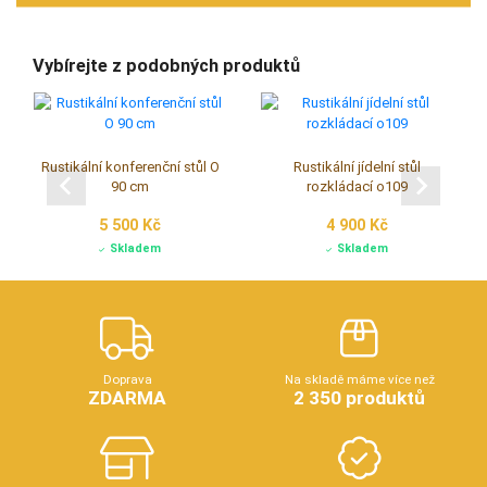
Vybírejte z podobných produktů
Rustikální konferenční stůl O
Rustikální jídelní stůl
90 cm
rozkládací o109
5 500 Kč
4 900 Kč
Skladem
Skladem
Doprava
Na skladě máme více než
ZDARMA
2 350 produktů