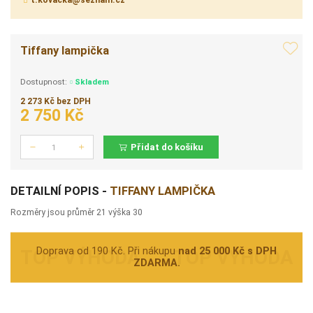
t.kovacka@seznam.cz
Tiffany lampička
Dostupnost:
Skladem
2 273 Kč bez DPH
2 750 Kč
Přidat do košíku
Počet
DETAILNÍ POPIS -
TIFFANY LAMPIČKA
Rozměry jsou průměr 21 výška 30
Doprava od 190 Kč. Při nákupu
nad 25 000 Kč s DPH
ZDARMA.