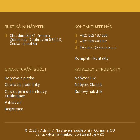
RUSTIKÁLNÍ NÁBYTEK
KONTAKTUJTE NÁS
Chrudimská 31,
+420 602 187 600
(mapa)
Ždírec nad Doubravou 582 63,
+420 569 694 004
Česká republika
t.kovacka@seznam.cz
Kompletní kontakty
O NAKUPOVÁNÍ & ÚČET
KATALOGY & PROSPEKTY
Doprava a platba
Nábytek Lux
Obchodní podmínky
Nábytek Classic
Odstoupení od smlouvy
Dubový nábytek
/ reklamace
Přihlášení
Registrace
Admin
Nastavení soukromí
Ochrana OÚ
© 2026
/
/
/
AZC
Eshop vytvořil a marketingově zajišťuje