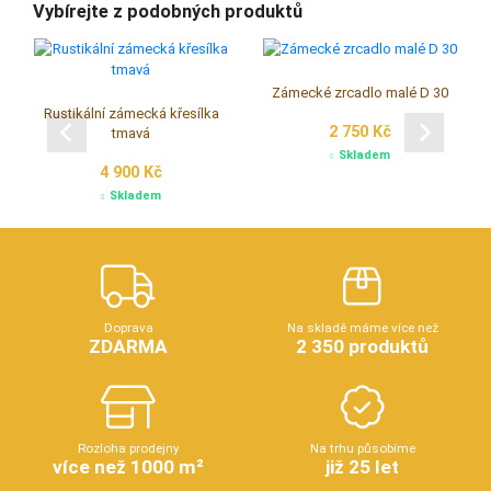
Vybírejte z podobných produktů
Zámecké zrcadlo malé D 30
Rustikální zámecká křesílka
2 750 Kč
tmavá
Skladem
4 900 Kč
Skladem
Doprava
Na skladě máme více než
ZDARMA
2 350 produktů
Rozloha prodejny
Na trhu působíme
více než 1000 m²
již 25 let