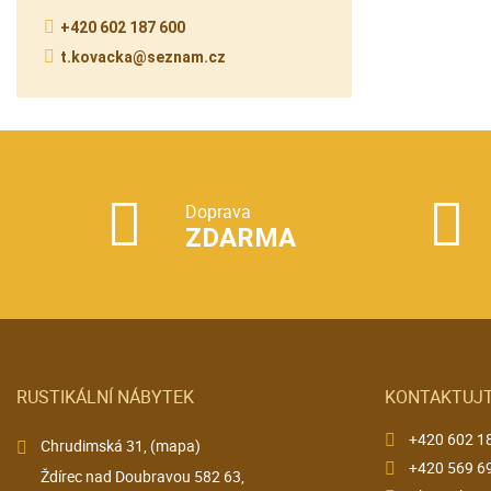
+420 602 187 600
t.kovacka@seznam.cz
Doprava
ZDARMA
RUSTIKÁLNÍ NÁBYTEK
KONTAKTUJT
+420 602 1
Chrudimská 31,
(mapa)
+420 569 6
Ždírec nad Doubravou 582 63,