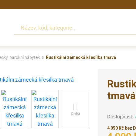
Hledat
cký, barokní nábytek
Rustikální zámecká křesílka tmavá
Rustik
tmavá
Další
Dostupnost:
4 050 Kč bez 