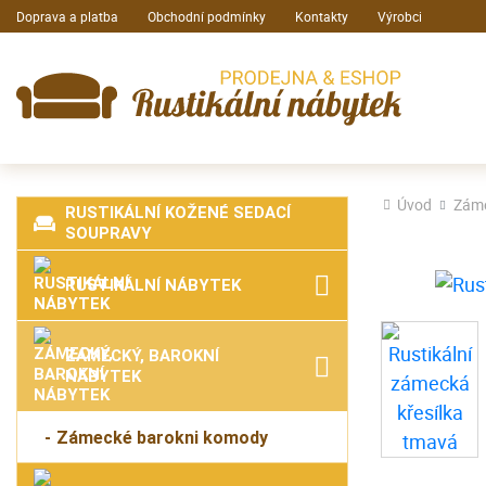
Doprava a platba
Obchodní podmínky
Kontakty
Výrobci
Úvod
Záme
RUSTIKÁLNÍ KOŽENÉ SEDACÍ
SOUPRAVY
RUSTIKÁLNÍ NÁBYTEK
ZÁMECKÝ, BAROKNÍ
NÁBYTEK
Zámecké barokni komody