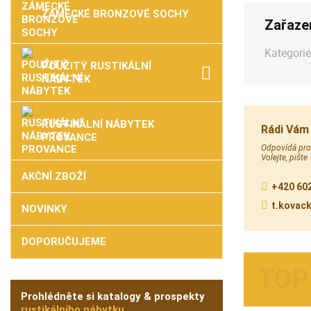
ZÁMECKÉ BRONZOVÉ SOCHY
Zařaze
Kategorie
POUŽITÝ RUSTIKÁLNÍ
NÁBYTEK
RUSTIKÁLNÍ NÁBYTEK
Rádi Vám
PROVANCE
Odpovídá prod
Volejte, pište
AKČNÍ ZBOŽÍ
+420 602
t.kovac
NOVINKY
DOPORUČUJEME
Prohlédněte si katalogy & prospekty
rustikálního nábytku