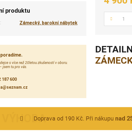
4 900 
ní produktu
Počet
:
Zámecký, barokní nábytek
DETAILN
 poradíme.
ZÁMECK
ejce s více než 20letou zkušeností v oboru.
 – jsem tu pro vás.
 187 600
ka@seznam.cz
Doprava od 190 Kč. Při nákupu
nad 2