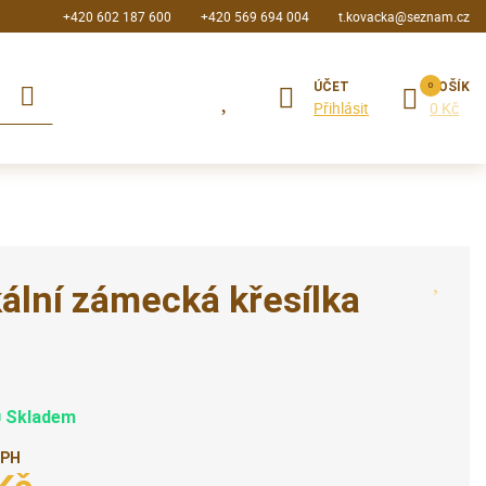
+420 602 187 600
+420 569 694 004
t.kovacka@seznam.cz
ÚČET
KOŠÍK
Přihlásit
0 Kč
ální zámecká křesílka
Skladem
DPH