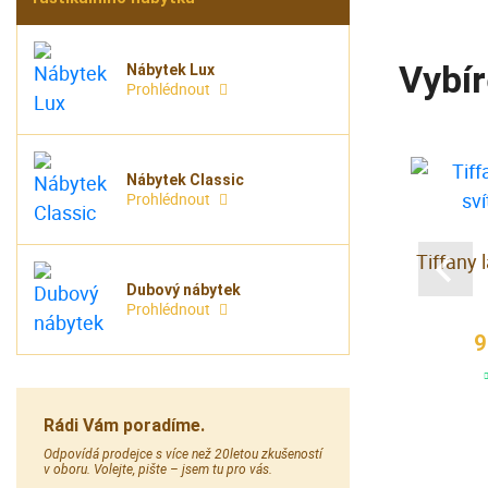
Vybír
Nábytek Lux
Prohlédnout
Nábytek Classic
VÝPRODEJ
Prohlédnout
SLEVA
ny na kytky
Barokni Komoda světlá
Tiffany 
Dubový nábytek
Prohlédnout
0 Kč
9 750,00 Kč
 Kč
8 750 Kč
9
em
skladem
Rádi Vám poradíme.
Odpovídá prodejce s více než 20letou zkušeností
v oboru. Volejte, pište – jsem tu pro vás.