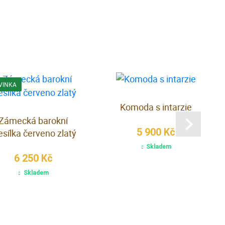
VINKA
Komoda s intarzie
Zámecká barokní
5 900 Kč
esílka červeno zlatý
Skladem
6 250 Kč
Skladem