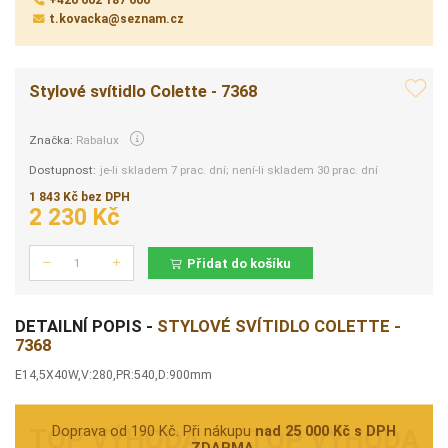
+420 602 187 600
t.kovacka@seznam.cz
Stylové svítidlo Colette - 7368
Značka:
Rabalux
Dostupnost:
je-li skladem 7 prac. dní; není-li skladem 30 prac. dní
1 843 Kč bez DPH
2 230 Kč
Přidat do košíku
Počet
DETAILNÍ POPIS -
STYLOVÉ SVÍTIDLO COLETTE -
7368
E14,5X40W,V:280,PR:540,D:900mm
Doprava od 190 Kč. Při nákupu
nad 25 000 Kč s DPH