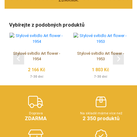
ZDARMA.
Vybírejte z podobných produktů
Stylové svítidlo Art flower -
Stylové svítidlo Art flower -
1954
1953
2 166 Kč
1 803 Kč
7-30 dní
7-30 dní
Doprava
Na skladě máme více než
ZDARMA
2 350 produktů