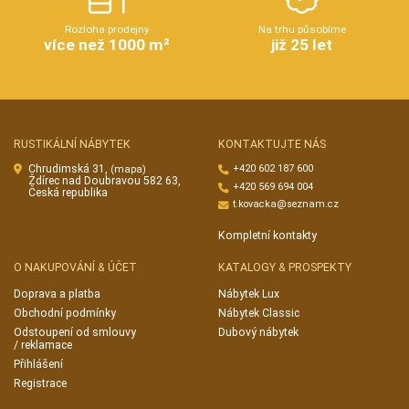
Rozloha prodejny
Na trhu působíme
více než 1000 m²
již 25 let
RUSTIKÁLNÍ NÁBYTEK
KONTAKTUJTE NÁS
Chrudimská 31,
+420 602 187 600
(mapa)
Ždírec nad Doubravou 582 63,
+420 569 694 004
Česká republika
t.kovacka@seznam.cz
Kompletní kontakty
O NAKUPOVÁNÍ & ÚČET
KATALOGY & PROSPEKTY
Doprava a platba
Nábytek Lux
Obchodní podmínky
Nábytek Classic
Odstoupení od smlouvy
Dubový nábytek
/ reklamace
Přihlášení
Registrace