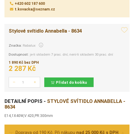
+420 602 187 600
t.kovacka@seznam.cz
Stylové svítidlo Annabella - 8634
Značka:
Rabalux
Dostupnost:
je-li skladem 7 prac. dní; není-li skladem 30 prac. dní
1 890 Kč bez DPH
2 287 Kč
Přidat do košíku
Počet
DETAILNÍ POPIS -
STYLOVÉ SVÍTIDLO ANNABELLA -
8634
E14,1X40W,V:420,PR:300mm
Doprava od 190 Kč. Při nákupu
nad 25 000 Kč s DPH