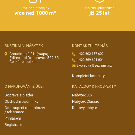
Rozloha prodejny
Na trhu působíme
více než 1000 m²
již 25 let
RUSTIKÁLNÍ NÁBYTEK
KONTAKTUJTE NÁS
Chrudimská 31,
+420 602 187 600
(mapa)
Ždírec nad Doubravou 582 63,
+420 569 694 004
Česká republika
t.kovacka@seznam.cz
Kompletní kontakty
O NAKUPOVÁNÍ & ÚČET
KATALOGY & PROSPEKTY
Doprava a platba
Nábytek Lux
Obchodní podmínky
Nábytek Classic
Odstoupení od smlouvy
Dubový nábytek
/ reklamace
Přihlášení
Registrace