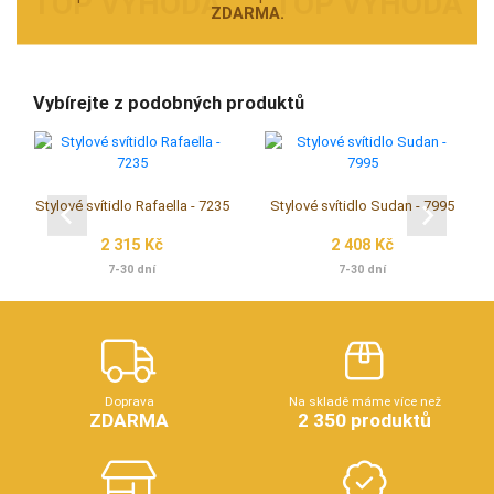
ZDARMA.
Vybírejte z podobných produktů
Stylové svítidlo Rafaella - 7235
Stylové svítidlo Sudan - 7995
2 315 Kč
2 408 Kč
7-30 dní
7-30 dní
Doprava
Na skladě máme více než
ZDARMA
2 350 produktů