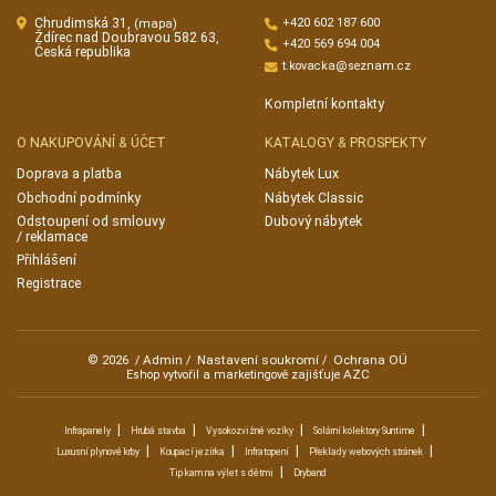
Chrudimská 31,
+420 602 187 600
(mapa)
Ždírec nad Doubravou 582 63,
+420 569 694 004
Česká republika
t.kovacka@seznam.cz
Kompletní kontakty
O NAKUPOVÁNÍ & ÚČET
KATALOGY & PROSPEKTY
Doprava a platba
Nábytek Lux
Obchodní podmínky
Nábytek Classic
Odstoupení od smlouvy
Dubový nábytek
/ reklamace
Přihlášení
Registrace
Admin
Nastavení soukromí
Ochrana OÚ
© 2026
/
/
/
AZC
Eshop vytvořil a marketingově zajišťuje
|
|
|
|
Infrapanely
Hrubá stavba
Vysokozvižné vozíky
Solární kolektory Suntime
|
|
|
|
Luxusní plynové krby
Koupací jezírka
Infratopení
Překlady webových stránek
|
Tip kam na výlet s dětmi
Dryband