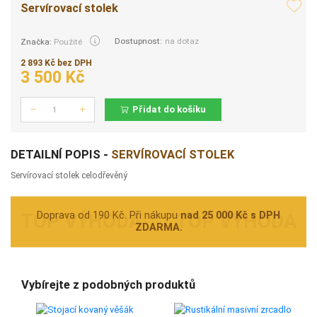
Servírovací stolek
Dostupnost:
na dotaz
Značka:
Použité
2 893 Kč bez DPH
3 500 Kč
Přidat do košíku
Počet
DETAILNÍ POPIS -
SERVÍROVACÍ STOLEK
Servírovací stolek celodřevěný
Doprava od 190 Kč. Při nákupu
nad 25 000 Kč s DPH
ZDARMA.
Vybírejte z podobných produktů