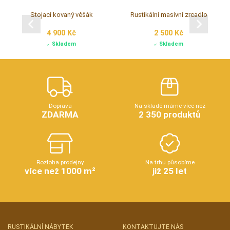
Stojací kovaný věšák
Rustikální masivní zrcadlo
4 900 Kč
2 500 Kč
Skladem
Skladem
Doprava
Na skladě máme více než
ZDARMA
2 350 produktů
Rozloha prodejny
Na trhu působíme
více než 1000 m²
již 25 let
RUSTIKÁLNÍ NÁBYTEK
KONTAKTUJTE NÁS