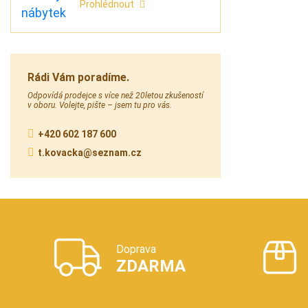
Prohlédnout
Rádi Vám poradíme.
Odpovídá prodejce s více než 20letou zkušeností
v oboru. Volejte, pište – jsem tu pro vás.
+420 602 187 600
t.kovacka@seznam.cz
Doprava
ZDARMA