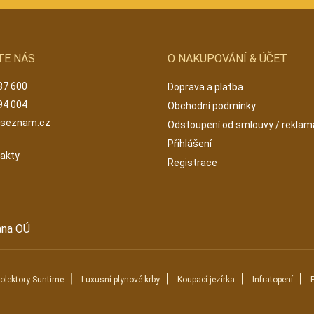
TE NÁS
O NAKUPOVÁNÍ & ÚČET
87 600
Doprava a platba
94 004
Obchodní podmínky
@seznam.cz
Odstoupení od smlouvy / rekla
Přihlášení
takty
Registrace
ana OÚ
|
|
|
|
kolektory Suntime
Luxusní plynové krby
Koupací jezírka
Infratopení