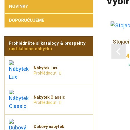
Vybír
NOVINKY
DOPORUČUJEME
uškety
Stojan na CD
Stojací
Prohlédněte si katalogy & prospekty
rustikálního nábytku
 Kč
2 500 Kč
4
em
na dotaz
Nábytek Lux
Prohlédnout
Nábytek Classic
Prohlédnout
Dubový nábytek