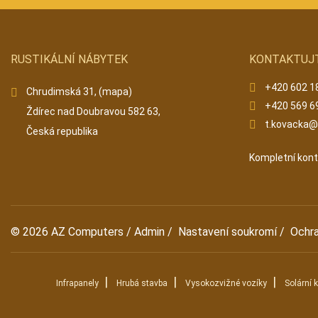
RUSTIKÁLNÍ NÁBYTEK
KONTAKTUJ
+420 602 1
Chrudimská 31,
(mapa)
+420 569 6
Ždírec nad Doubravou 582 63,
t.kovacka
Česká republika
Kompletní kon
© 2026
AZ Computers
/
Admin
/
Nastavení soukromí
/
Ochr
|
|
|
Infrapanely
Hrubá stavba
Vysokozvižné vozíky
Solární 