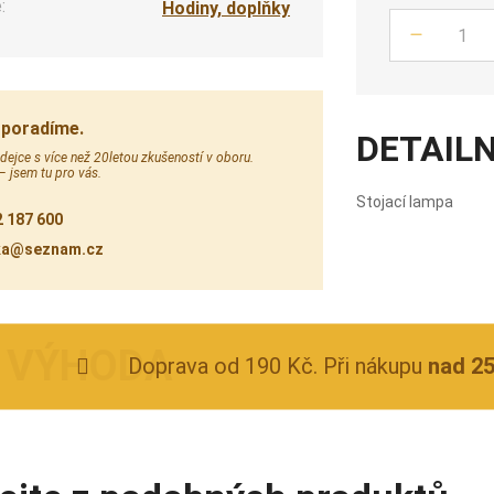
:
Hodiny, doplňky
Počet
 poradíme.
DETAILN
ejce s více než 20letou zkušeností v oboru.
 – jsem tu pro vás.
Stojací lampa
 187 600
ka@seznam.cz
Doprava od 190 Kč. Při nákupu
nad 2