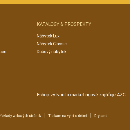
KATALOGY & PROSPEKTY
Nábytek Lux
Nábytek Classic
mace
Dubový nábytek
Eshop vytvořil a marketingově zajišťuje
AZC
|
|
Překlady webových stránek
Tip kam na výlet s dětmi
Dryband