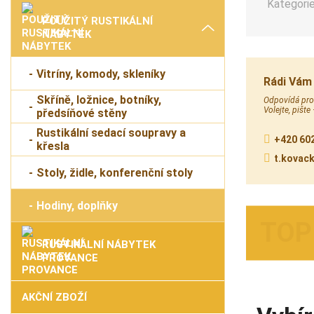
Kategorie
POUŽITÝ RUSTIKÁLNÍ
NÁBYTEK
Vitríny, komody, skleníky
Rádi Vám
Skříně, ložnice, botníky,
Odpovídá prod
Volejte, pište
předsíňové stěny
Rustikální sedací soupravy a
+420 602
křesla
t.kovac
Stoly, židle, konferenční stoly
Hodiny, doplňky
RUSTIKÁLNÍ NÁBYTEK
PROVANCE
AKČNÍ ZBOŽÍ