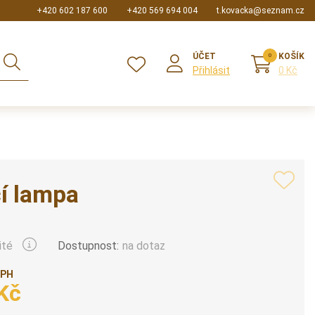
+420 602 187 600
+420 569 694 004
t.kovacka@seznam.cz
ÚČET
KOŠÍK
Přihlásit
0 Kč
cí lampa
Dostupnost:
na dotaz
ité
DPH
Kč