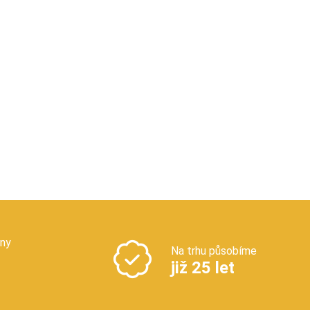
jny
Na trhu působíme
již 25 let