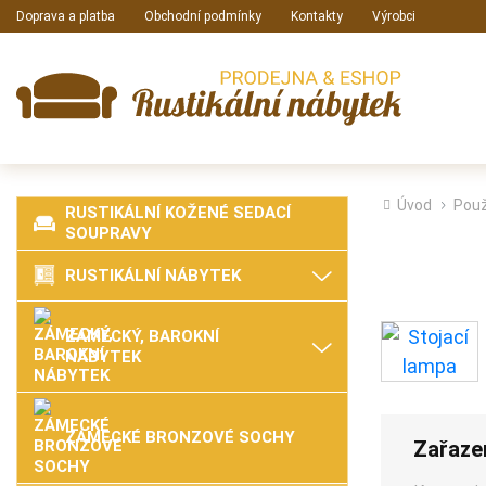
Doprava a platba
Obchodní podmínky
Kontakty
Výrobci
Úvod
Použ
RUSTIKÁLNÍ KOŽENÉ SEDACÍ
SOUPRAVY
RUSTIKÁLNÍ NÁBYTEK
ZÁMECKÝ, BAROKNÍ
NÁBYTEK
ZÁMECKÉ BRONZOVÉ SOCHY
Zařaze