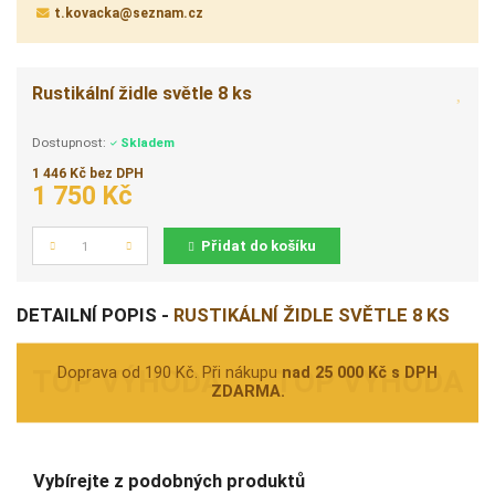
t.kovacka@seznam.cz
Rustikální židle světle 8 ks
Dostupnost:
Skladem
1 446 Kč bez DPH
1 750 Kč
Přidat do košíku
Počet
DETAILNÍ POPIS -
RUSTIKÁLNÍ ŽIDLE SVĚTLE 8 KS
Doprava od 190 Kč. Při nákupu
nad 25 000 Kč s DPH
ZDARMA.
Vybírejte z podobných produktů