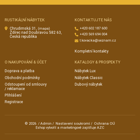
RUSTIKÁLNÍ NÁBYTEK
KONTAKTUJTE NÁS
Chrudimská 31,
+420 602 187 600
(mapa)
Ždírec nad Doubravou 582 63,
+420 569 694 004
Česká republika
t.kovacka@seznam.cz
Kompletní kontakty
O NAKUPOVÁNÍ & ÚČET
KATALOGY & PROSPEKTY
Doprava a platba
Nábytek Lux
Obchodní podmínky
Nábytek Classic
Odstoupení od smlouvy
Dubový nábytek
/ reklamace
Přihlášení
Registrace
Admin
Nastavení soukromí
Ochrana OÚ
© 2026
/
/
/
AZC
Eshop vytvořil a marketingově zajišťuje