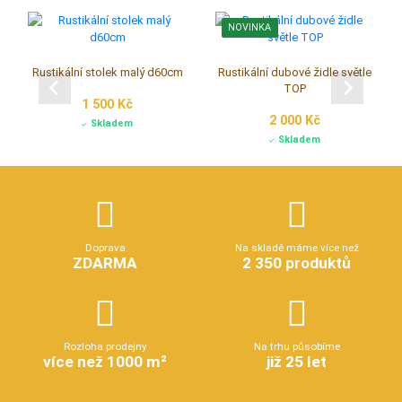
NOVINKA
Rustikální stolek malý d60cm
Rustikální dubové židle světle
TOP
1 500 Kč
2 000 Kč
Skladem
Skladem
Doprava
Na skladě máme více než
ZDARMA
2 350 produktů
Rozloha prodejny
Na trhu působíme
více než 1000 m²
již 25 let