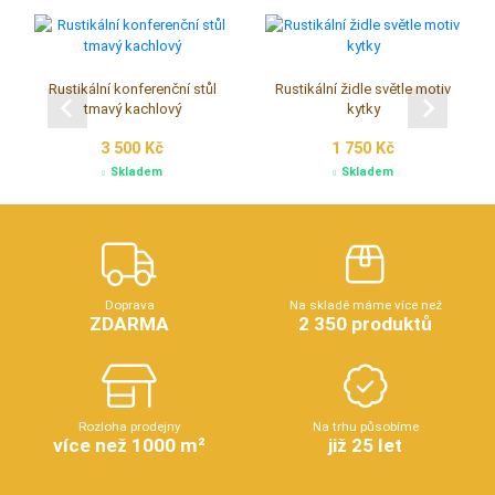
Rustikální konferenční stůl
Rustikální židle světle motiv
tmavý kachlový
kytky
3 500 Kč
1 750 Kč
Skladem
Skladem
Doprava
Na skladě máme více než
ZDARMA
2 350 produktů
Rozloha prodejny
Na trhu působíme
více než 1000 m²
již 25 let