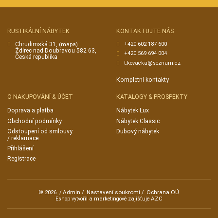
RUSTIKÁLNÍ NÁBYTEK
KONTAKTUJTE NÁS
Chrudimská 31,
+420 602 187 600
(mapa)
Ždírec nad Doubravou 582 63,
+420 569 694 004
Česká republika
t.kovacka@seznam.cz
Kompletní kontakty
O NAKUPOVÁNÍ & ÚČET
KATALOGY & PROSPEKTY
Doprava a platba
Nábytek Lux
Obchodní podmínky
Nábytek Classic
Odstoupení od smlouvy
Dubový nábytek
/ reklamace
Přihlášení
Registrace
Admin
Nastavení soukromí
Ochrana OÚ
© 2026
/
/
/
AZC
Eshop vytvořil a marketingově zajišťuje