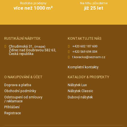
Rozloha prodejny
Na trhu působíme
více než 1000 m²
již 25 let
RUSTIKÁLNÍ NÁBYTEK
KONTAKTUJTE NÁS
Chrudimská 31,
+420 602 187 600
(mapa)
Ždírec nad Doubravou 582 63,
+420 569 694 004
Česká republika
t.kovacka@seznam.cz
Kompletní kontakty
O NAKUPOVÁNÍ & ÚČET
KATALOGY & PROSPEKTY
Doprava a platba
Nábytek Lux
Obchodní podmínky
Nábytek Classic
Odstoupení od smlouvy
Dubový nábytek
/ reklamace
Přihlášení
Registrace