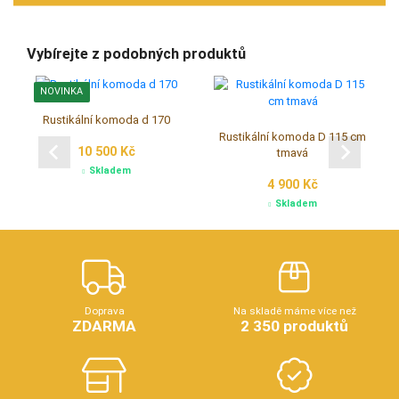
Vybírejte z podobných produktů
NOVINKA
Rustikální komoda d 170
Rustikální komoda D 115 cm
10 500 Kč
tmavá
Skladem
4 900 Kč
Skladem
Doprava
Na skladě máme více než
ZDARMA
2 350 produktů