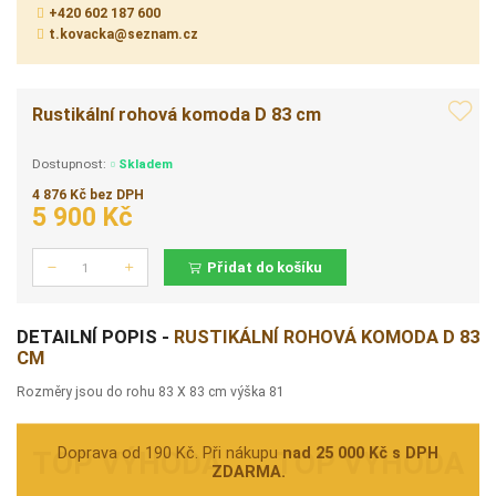
+420 602 187 600
t.kovacka@seznam.cz
Rustikální rohová komoda D 83 cm
Dostupnost:
Skladem
4 876 Kč bez DPH
5 900 Kč
Přidat do košíku
Počet
DETAILNÍ POPIS -
RUSTIKÁLNÍ ROHOVÁ KOMODA D 83
CM
Rozměry jsou do rohu 83 X 83 cm výška 81
Doprava od 190 Kč. Při nákupu
nad 25 000 Kč s DPH
ZDARMA.