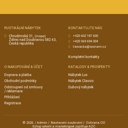
RUSTIKÁLNÍ NÁBYTEK
KONTAKTUJTE NÁS
Chrudimská 31,
+420 602 187 600
(mapa)
Ždírec nad Doubravou 582 63,
+420 569 694 004
Česká republika
t.kovacka@seznam.cz
Kompletní kontakty
O NAKUPOVÁNÍ & ÚČET
KATALOGY & PROSPEKTY
Doprava a platba
Nábytek Lux
Obchodní podmínky
Nábytek Classic
Odstoupení od smlouvy
Dubový nábytek
/ reklamace
Přihlášení
Registrace
Admin
Nastavení soukromí
Ochrana OÚ
© 2026
/
/
/
AZC
Eshop vytvořil a marketingově zajišťuje