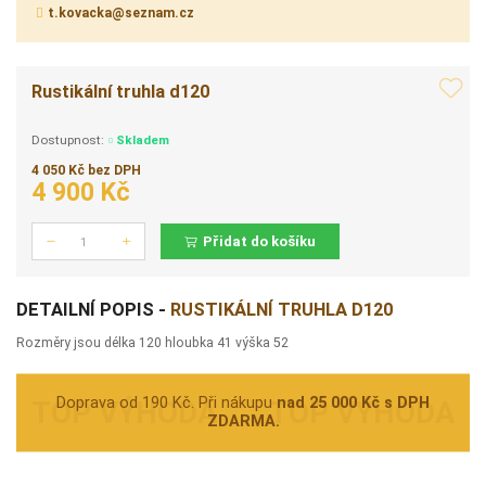
t.kovacka@seznam.cz
Rustikální truhla d120
Dostupnost:
Skladem
4 050 Kč bez DPH
4 900 Kč
Přidat do košíku
Počet
DETAILNÍ POPIS -
RUSTIKÁLNÍ TRUHLA D120
Rozměry jsou délka 120 hloubka 41 výška 52
Doprava od 190 Kč. Při nákupu
nad 25 000 Kč s DPH
ZDARMA.