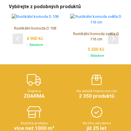
Vybírejte z podobných produktů
Rustikální komoda D 108
Rustikální komoda světla D
4 900 Kč
116 cm
Skladem
5 500 Kč
Skladem
Doprava
Na skladě máme více než
ZDARMA
2 350 produktů
Rozloha prodejny
Na trhu působíme
více než 1000 m²
již 25 let