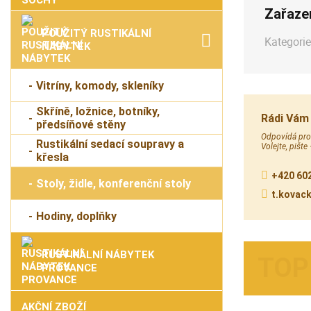
Zařaze
POUŽITÝ RUSTIKÁLNÍ
Kategorie
NÁBYTEK
Vitríny, komody, skleníky
Skříně, ložnice, botníky,
Rádi Vám
předsíňové stěny
Odpovídá prod
Rustikální sedací soupravy a
Volejte, pište
křesla
+420 602
Stoly, židle, konferenční stoly
t.kovac
Hodiny, doplňky
RUSTIKÁLNÍ NÁBYTEK
PROVANCE
AKČNÍ ZBOŽÍ