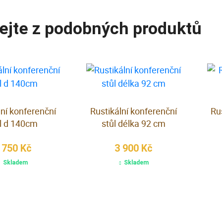
ejte z podobných produktů
lní konferenční
Rustikální konferenční
Rus
l d 140cm
stůl délka 92 cm
 750 Kč
3 900 Kč
Skladem
Skladem