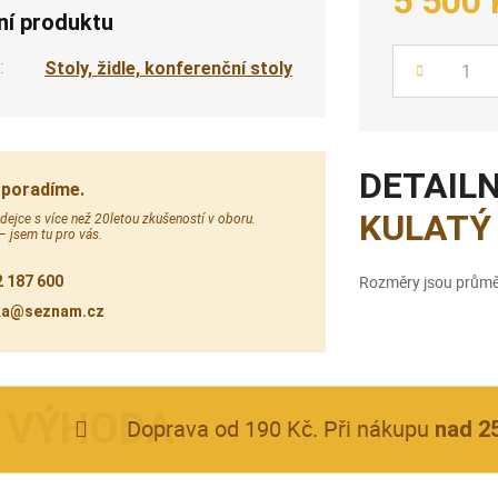
5 500 
ní produktu
:
Stoly, židle, konferenční stoly
Počet
DETAILN
 poradíme.
KULATÝ
ejce s více než 20letou zkušeností v oboru.
 – jsem tu pro vás.
Rozměry jsou průmě
 187 600
ka@seznam.cz
Doprava od 190 Kč. Při nákupu
nad 2