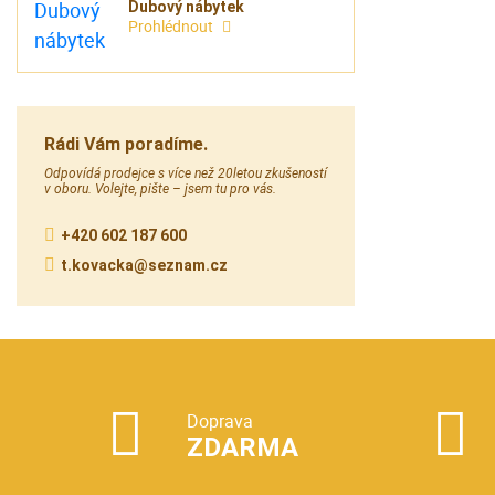
Dubový nábytek
Prohlédnout
Rádi Vám poradíme.
Odpovídá prodejce s více než 20letou zkušeností
v oboru. Volejte, pište – jsem tu pro vás.
+420 602 187 600
t.kovacka@seznam.cz
Doprava
ZDARMA