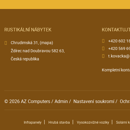
RUSTIKÁLNÍ NÁBYTEK
KONTAKTUJT
+420 602 1
Chrudimská 31,
(mapa)
+420 569 6
Ždírec nad Doubravou 582 63,
t.kovacka@
Česká republika
Kompletní kont
© 2026
AZ Computers
/
Admin
/
Nastavení soukromí
/
Ochr
|
|
|
Infrapanely
Hrubá stavba
Vysokozvižné vozíky
Solární 