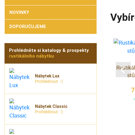
NOVINKY
Vybír
DOPORUČUJEME
Prohlédněte si katalogy & prospekty
rustikálního nábytku
ivní stůl D
Konferenční stůl s
Rustiká
bočními přihrádkami
stů
Nábytek Lux
Prohlédnout
 Kč
7 500 Kč
7
az
na dotaz
Nábytek Classic
Prohlédnout