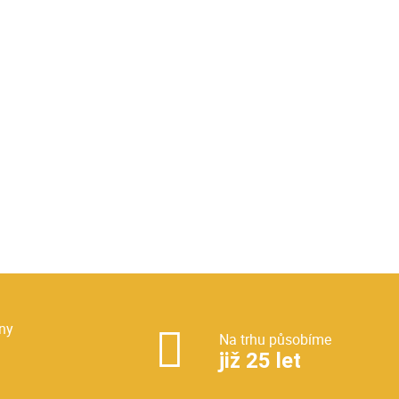
ny
Na trhu působíme
již 25 let