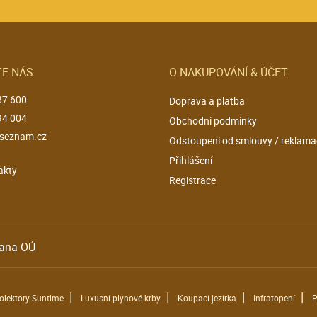
E NÁS
O NAKUPOVÁNÍ & ÚČET
87 600
Doprava a platba
94 004
Obchodní podmínky
seznam.cz
Odstoupení od smlouvy / reklama
Přihlášení
akty
Registrace
ana OÚ
|
|
|
|
kolektory Suntime
Luxusní plynové krby
Koupací jezírka
Infratopení
P