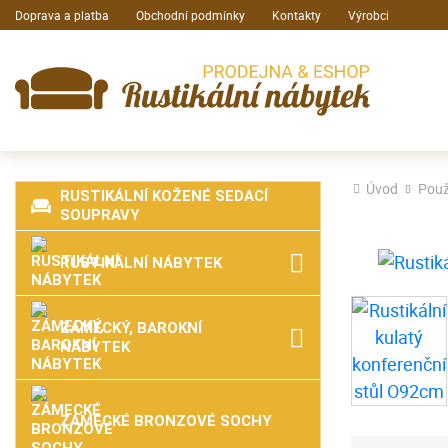
Doprava a platba
Obchodní podmínky
Kontakty
Výrobci
Úvod
Použ
RUSTIKÁLNÍ KOŽENÉ SEDACÍ
SOUPRAVY
RUSTIKÁLNÍ NÁBYTEK
ZÁMECKÝ, BAROKNÍ
NÁBYTEK
ZÁMECKÉ BRONZOVÉ SOCHY