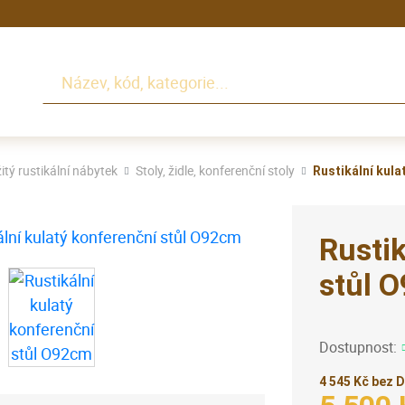
Hledat
itý rustikální nábytek
Stoly, židle, konferenční stoly
Rustikální kul
Rustik
stůl 
Dostupnost:
4 545 Kč bez 