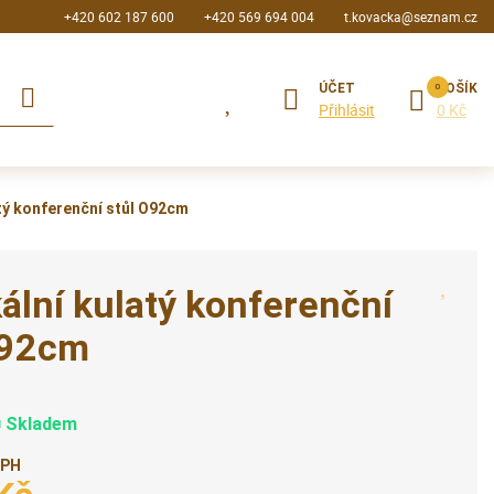
+420 602 187 600
+420 569 694 004
t.kovacka@seznam.cz
ÚČET
KOŠÍK
Přihlásit
0 Kč
atý konferenční stůl O92cm
ální kulatý konferenční
O92cm
Skladem
DPH