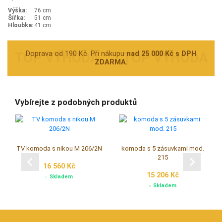
Výška:
76 cm
Šířka:
51 cm
Hloubka:
41 cm
Doprava od 190 Kč. Při nákupu
nad 25 000 Kč s DPH
ZDARMA.
Vybírejte z podobných produktů
TV komoda s nikou M 206/2N
komoda s 5 zásuvkami mod.
215
16 560 Kč
15 206 Kč
Skladem
Skladem