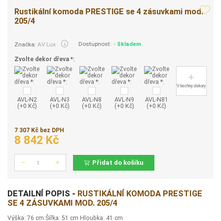
Rustikální komoda PRESTIGE se 4 zásuvkami mod.
205/4
Dostupnost:
Skladem
Značka:
AV Lux
Zvolte dekor dřeva *:
Všechny dekory
AVL-N2
AVL-N3
AVL-N8
AVL-N9
AVL-N81
(+0 Kč)
(+0 Kč)
(+0 Kč)
(+0 Kč)
(+0 Kč)
7 307 Kč bez DPH
8 842 Kč
Přidat do košíku
Počet
DETAILNÍ POPIS -
RUSTIKÁLNÍ KOMODA PRESTIGE
SE 4 ZÁSUVKAMI MOD. 205/4
Výška: 76 cm Šířka: 51 cm Hloubka: 41 cm