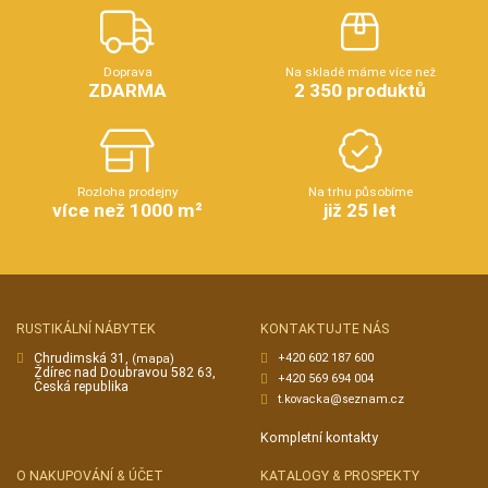
Doprava
Na skladě máme více než
ZDARMA
2 350 produktů
Rozloha prodejny
Na trhu působíme
více než 1000 m²
již 25 let
RUSTIKÁLNÍ NÁBYTEK
KONTAKTUJTE NÁS
Chrudimská 31,
+420 602 187 600
(mapa)
Ždírec nad Doubravou 582 63,
+420 569 694 004
Česká republika
t.kovacka@seznam.cz
Kompletní kontakty
O NAKUPOVÁNÍ & ÚČET
KATALOGY & PROSPEKTY