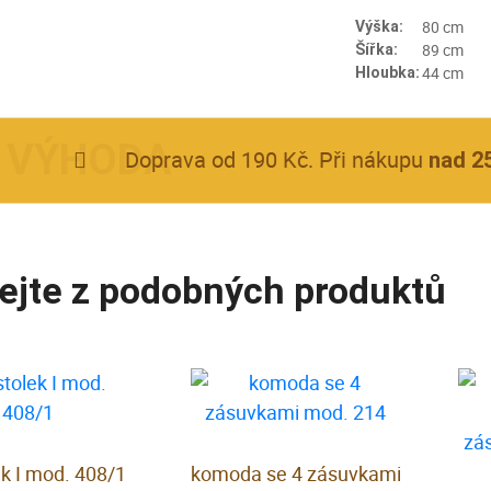
80 cm
Výška:
89 cm
Šířka:
44 cm
Hloubka:
Doprava od 190 Kč. Při nákupu
nad 2
ejte z podobných produktů
ek I mod. 408/1
komoda se 4 zásuvkami