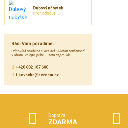
Dubový nábytek
Prohlédnout
Rádi Vám poradíme.
Odpovídá prodejce s více než 20letou zkušeností
v oboru. Volejte, pište – jsem tu pro vás.
+420 602 187 600
t.kovacka@seznam.cz
Doprava
ZDARMA