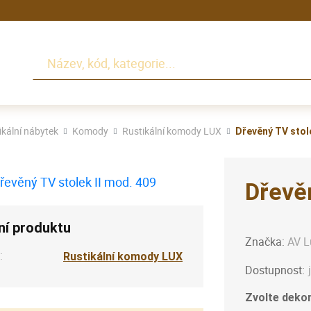
Hledat
ikální nábytek
Komody
Rustikální komody LUX
Dřevěný TV stole
Dřevěn
ní produktu
Značka:
AV L
:
Rustikální komody LUX
Dostupnost:
Zvolte dekor