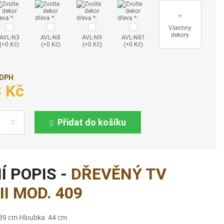
Všechny
dekory
AVL-N3
AVL-N8
AVL-N9
AVL-N81
(+0 Kč)
(+0 Kč)
(+0 Kč)
(+0 Kč)
 DPH
8 Kč
Přidat do košíku
Í POPIS -
DŘEVĚNÝ TV
II MOD. 409
 89 cm Hloubka: 44 cm