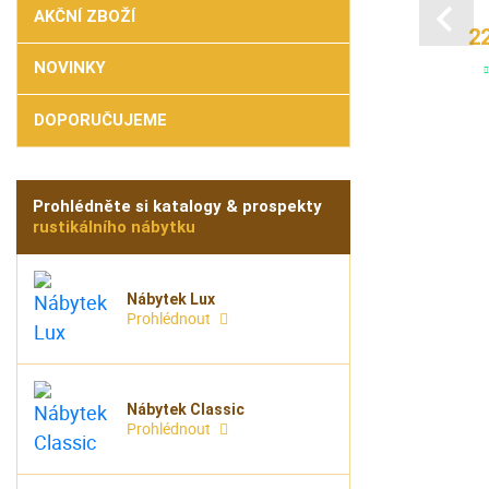
d. 103/4
mod. 103L/5
AKČNÍ ZBOŽÍ
2
 Kč
16 416 Kč
NOVINKY
em
7-30 dní
DOPORUČUJEME
Prohlédněte si katalogy & prospekty
rustikálního nábytku
Nábytek Lux
Prohlédnout
Nábytek Classic
Prohlédnout