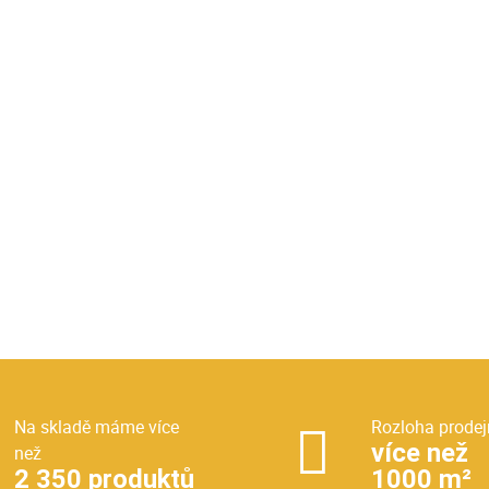
Na skladě máme více
Rozloha prodej
více než
než
2 350 produktů
1000 m²