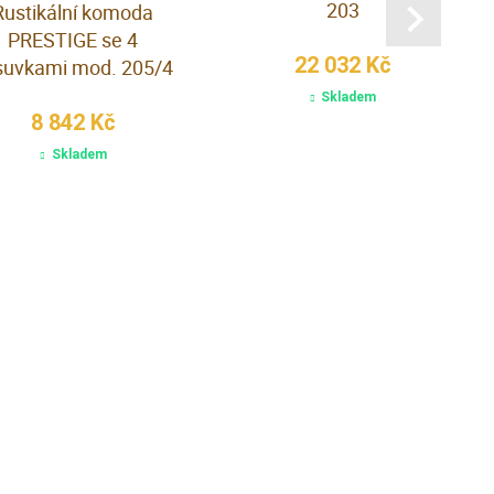
203
Rustikální komoda
PRESTIGE se 4
22 032 Kč
suvkami mod. 205/4
Skladem
8 842 Kč
Skladem