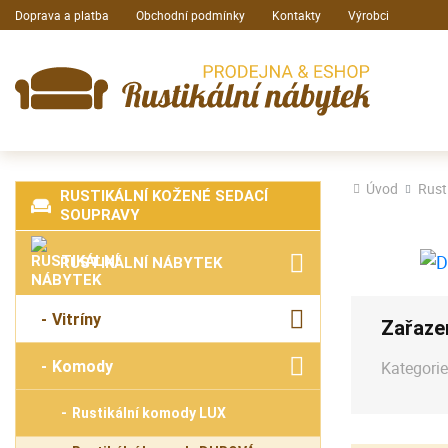
Doprava a platba
Obchodní podmínky
Kontakty
Výrobci
Úvod
Rust
RUSTIKÁLNÍ KOŽENÉ SEDACÍ
SOUPRAVY
RUSTIKÁLNÍ NÁBYTEK
Vitríny
Zařaze
Komody
Kategorie
Rustikální komody LUX