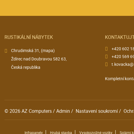
RUSTIKÁLNÍ NÁBYTEK
KONTAKTUJT
+420 602 1
Chrudimská 31,
(mapa)
+420 569 6
Ždírec nad Doubravou 582 63,
t.kovacka@
Česká republika
Kompletní kont
© 2026
AZ Computers
/
Admin
/
Nastavení soukromí
/
Ochr
|
|
|
Infrapanely
Hrubá stavba
Vysokozvižné vozíky
Solární 