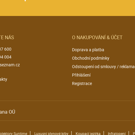
E NÁS
O NAKUPOVÁNÍ & ÚČET
87 600
Doprava a platba
94 004
Obchodní podmínky
seznam.cz
Odstoupení od smlouvy / reklama
Přihlášení
akty
Registrace
ana OÚ
|
|
|
|
kolektory Suntime
Luxusní plynové krby
Koupací jezírka
Infratopení
P