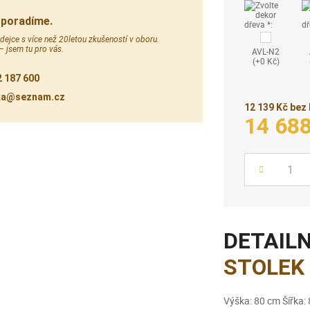
 poradíme.
ejce s více než 20letou zkušeností v oboru.
 – jsem tu pro vás.
AVL-N2
(+0 Kč)
 187 600
ka@seznam.cz
12 139 Kč bez
14 68
Počet
DETAILN
STOLEK 
Výška: 80 cm Šířka: