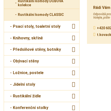
Rustikální komody DUBOVÁ
kolekce
Rádi Vám
Odpovídá prod
Rustikální komody CLASSIC
Volejte, pište
Psací stoly, toaletní stoly
+420 602
t.kovac
Knihovny, skříně
Předsíňové stěny, botníky
Obývací stěny
Ložnice, postele
Jídelní stoly
Rustikální židle
Konferenční stolky