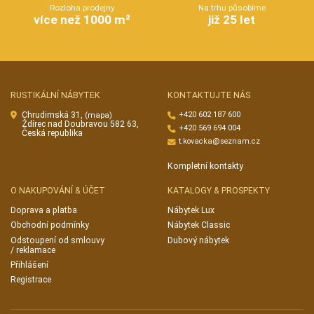
Rozloha prodejny
Na trhu působíme
více než 1000 m²
již 25 let
RUSTIKÁLNÍ NÁBYTEK
KONTAKTUJTE NÁS
Chrudimská 31,
+420 602 187 600
(mapa)
Ždírec nad Doubravou 582 63,
+420 569 694 004
Česká republika
t.kovacka@seznam.cz
Kompletní kontakty
O NAKUPOVÁNÍ & ÚČET
KATALOGY & PROSPEKTY
Doprava a platba
Nábytek Lux
Obchodní podmínky
Nábytek Classic
Odstoupení od smlouvy
Dubový nábytek
/ reklamace
Přihlášení
Registrace