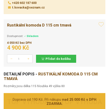
+420 602 187 600
t.kovacka@seznam.cz
Rustikální komoda D 115 cm tmavá
Dostupnost:
Skladem
4 050 Kč bez DPH
4 900 Kč
Přidat do košíku
Počet
DETAILNÍ POPIS -
RUSTIKÁLNÍ KOMODA D 115 CM
TMAVÁ
Rozměry jsou délka 115 hloubka 49 výška 80
Doprava od 190 Kč. Při nákupu
nad 25 000 Kč s DPH
ZDARMA.