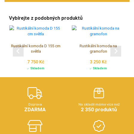
Vybírejte z podobných produktů
Rustikální komoda D 155 cm
Rustikální komoda na
světla
gramofon
7 750 Kč
3 250 Kč
Skladem
Skladem
Doprava
Na skladě máme více než
ZDARMA
2 350 produktů