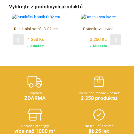
Vybírejte z podobných produktů
Rustikální botník D 82 cm
Botanikova lavice
4 250 Kč
3 250 Kč
Skladem
Skladem
Doprava
Na skladě máme více než
ZDARMA
2 350 produktů
Rozloha prodejny
Na trhu působíme
více než 1000 m²
již 25 let