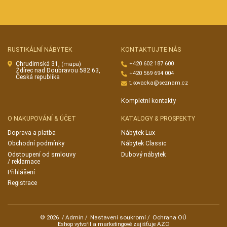
RUSTIKÁLNÍ NÁBYTEK
KONTAKTUJTE NÁS
Chrudimská 31,
+420 602 187 600
(mapa)
Ždírec nad Doubravou 582 63,
+420 569 694 004
Česká republika
t.kovacka@seznam.cz
Kompletní kontakty
O NAKUPOVÁNÍ & ÚČET
KATALOGY & PROSPEKTY
Doprava a platba
Nábytek Lux
Obchodní podmínky
Nábytek Classic
Odstoupení od smlouvy
Dubový nábytek
/ reklamace
Přihlášení
Registrace
Admin
Nastavení soukromí
Ochrana OÚ
© 2026
/
/
/
AZC
Eshop vytvořil a marketingově zajišťuje