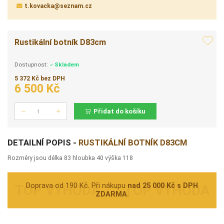
t.kovacka@seznam.cz
Rustikální botník D83cm
Dostupnost:
Skladem
5 372 Kč bez DPH
6 500 Kč
Přidat do košíku
Počet
DETAILNÍ POPIS -
RUSTIKÁLNÍ BOTNÍK D83CM
Rozměry jsou délka 83 hloubka 40 výška 118
Doprava od 190 Kč. Při nákupu
nad 25 000 Kč s DPH
ZDARMA.