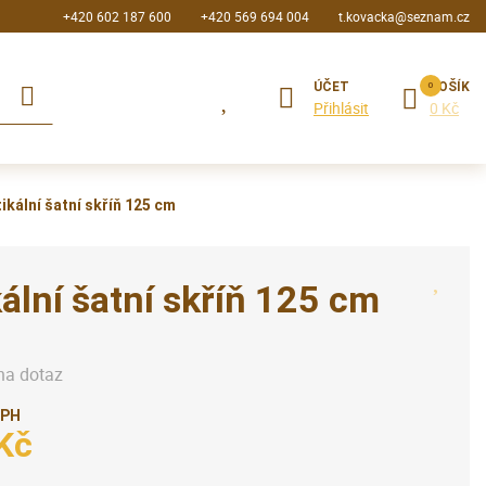
+420 602 187 600
+420 569 694 004
t.kovacka@seznam.cz
ÚČET
KOŠÍK
Přihlásit
0 Kč
ikální šatní skříň 125 cm
ální šatní skříň 125 cm
na dotaz
DPH
Kč