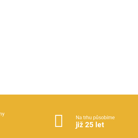
ny
Na trhu působíme
již 25 let