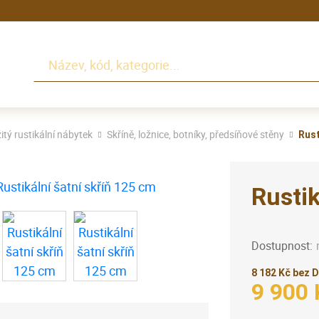
Hledat
itý rustikální nábytek
Skříně, ložnice, botníky, předsíňové stěny
Rust
Rustik
Dostupnost:
8 182 Kč bez 
9 900 