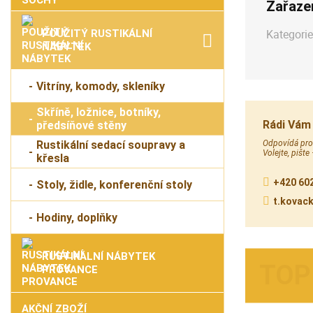
Zařaze
Kategorie
POUŽITÝ RUSTIKÁLNÍ
NÁBYTEK
Vitríny, komody, skleníky
Skříně, ložnice, botníky,
Rádi Vám
předsíňové stěny
Odpovídá prod
Rustikální sedací soupravy a
Volejte, pište
křesla
+420 602
Stoly, židle, konferenční stoly
t.kovac
Hodiny, doplňky
RUSTIKÁLNÍ NÁBYTEK
PROVANCE
AKČNÍ ZBOŽÍ