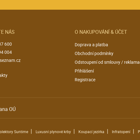
E NÁS
O NAKUPOVÁNÍ & ÚČET
87 600
Doprava a platba
94 004
Obchodní podmínky
seznam.cz
Odstoupení od smlouvy / reklama
Přihlášení
akty
Registrace
ana OÚ
|
|
|
|
kolektory Suntime
Luxusní plynové krby
Koupací jezírka
Infratopení
P