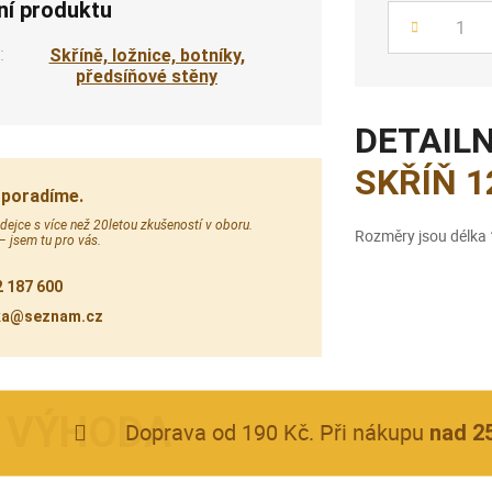
ní produktu
Počet
:
Skříně, ložnice, botníky,
předsíňové stěny
DETAILN
SKŘÍŇ 1
 poradíme.
ejce s více než 20letou zkušeností v oboru.
Rozměry jsou délka
 – jsem tu pro vás.
 187 600
ka@seznam.cz
Doprava od 190 Kč. Při nákupu
nad 2