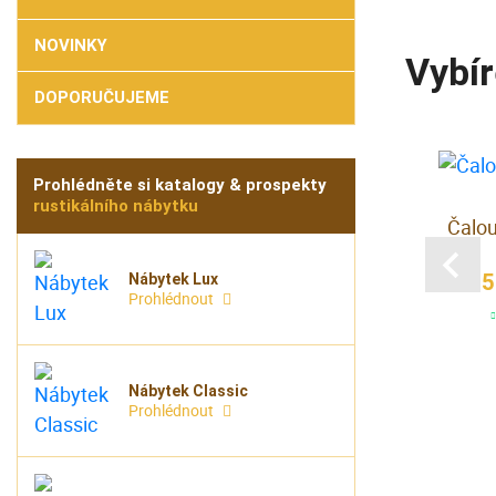
NOVINKY
Vybír
DOPORUČUJEME
Prohlédněte si katalogy & prospekty
rustikálního nábytku
Čalou
 masivní
Rustikální šatní skříň
5
Nábytek Lux
00x200
d290
Prohlédnout
 Kč
19 500 Kč
az
na dotaz
Nábytek Classic
Prohlédnout