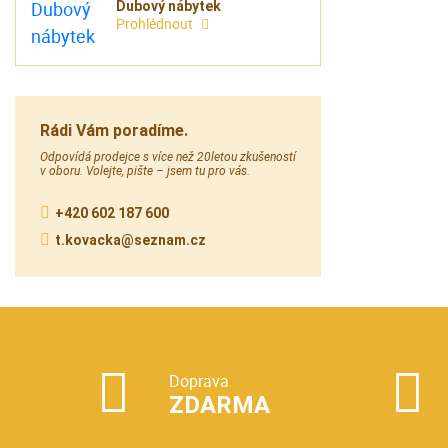
Dubový nábytek
Prohlédnout
Rádi Vám poradíme.
Odpovídá prodejce s více než 20letou zkušeností
v oboru. Volejte, pište – jsem tu pro vás.
+420 602 187 600
t.kovacka@seznam.cz
Doprava
ZDARMA