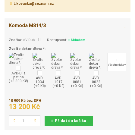
t.kovacka@seznam.cz
Komoda M814/3
Dostupnost:
Skladem
Značka:
AV Dub
Zvolte dekor dřeva *:
Všechny dekory
AVD-Bila
patina
AVD-
AVD-
AVD-
AVD-
(+3 300 Kč)
1034
1017
0081
0022
(+0 Kč)
(+0 Kč)
(+0 Kč)
(+0 Kč)
10 909 Kč bez DPH
13 200 Kč
Přidat do košíku
Počet