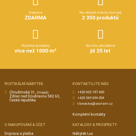
Doprava
Na skladě máme více než
ZDARMA
2 350 produktů
Rozloha prodejny
Na trhu působíme
více než 1000 m²
již 25 let
RUSTIKÁLNÍ NÁBYTEK
KONTAKTUJTE NÁS
Chrudimská 31,
+420 602 187 600
(mapa)
Ždírec nad Doubravou 582 63,
+420 569 694 004
Česká republika
t.kovacka@seznam.cz
Kompletní kontakty
O NAKUPOVÁNÍ & ÚČET
KATALOGY & PROSPEKTY
Doprava a platba
Nábytek Lux