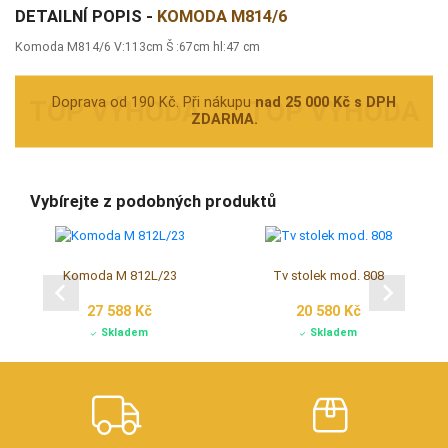
DETAILNÍ POPIS -
KOMODA M814/6
Komoda M814/6 V:113cm Š :67cm hl:47 cm
Doprava od 190 Kč. Při nákupu
nad 25 000 Kč s DPH
ZDARMA.
Vybírejte z podobných produktů
Komoda M 812L/23
Tv stolek mod. 808
27 588 Kč
20 580 Kč
Skladem
Skladem