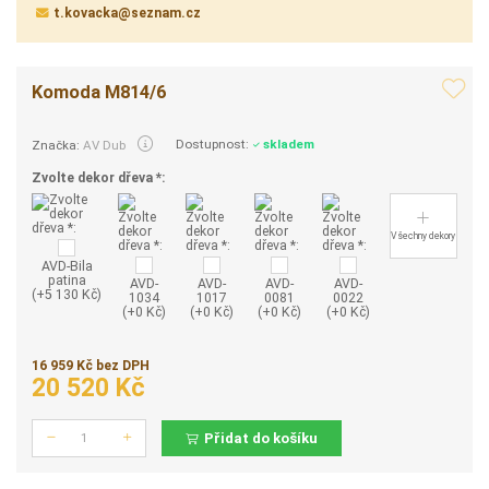
t.kovacka@seznam.cz
Komoda M814/6
Dostupnost:
skladem
Značka:
AV Dub
Zvolte dekor dřeva *:
Všechny dekory
AVD-Bila
patina
AVD-
AVD-
AVD-
AVD-
(+5 130 Kč)
1034
1017
0081
0022
(+0 Kč)
(+0 Kč)
(+0 Kč)
(+0 Kč)
16 959 Kč bez DPH
20 520 Kč
Přidat do košíku
Počet