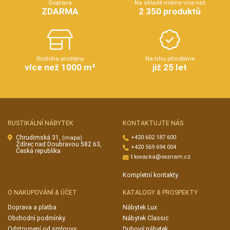
Doprava
Na skladě máme více než
ZDARMA
2 350 produktů
Rozloha prodejny
Na trhu působíme
více než 1000 m²
již 25 let
RUSTIKÁLNÍ NÁBYTEK
KONTAKTUJTE NÁS
Chrudimská 31,
+420 602 187 600
(mapa)
Ždírec nad Doubravou 582 63,
+420 569 694 004
Česká republika
t.kovacka@seznam.cz
Kompletní kontakty
O NAKUPOVÁNÍ & ÚČET
KATALOGY & PROSPEKTY
Doprava a platba
Nábytek Lux
Obchodní podmínky
Nábytek Classic
Odstoupení od smlouvy
Dubový nábytek