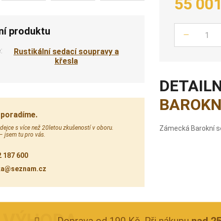
55 00
ní produktu
Počet
:
Rustikální sedací soupravy a
křesla
DETAILN
BAROKN
 poradíme.
ejce s více než 20letou zkušeností v oboru.
Zámecká Barokní s
 – jsem tu pro vás.
 187 600
ka@seznam.cz
Doprava od 190 Kč. Při nákupu
nad 2