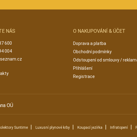
TE NÁS
O NAKUPOVÁNÍ & ÚČET
87 600
Doprava a platba
94 004
Obchodní podmínky
@seznam.cz
Odstoupení od smlouvy / rekla
Přihlášení
takty
Registrace
ana OÚ
|
|
|
|
kolektory Suntime
Luxusní plynové krby
Koupací jezírka
Infratopení