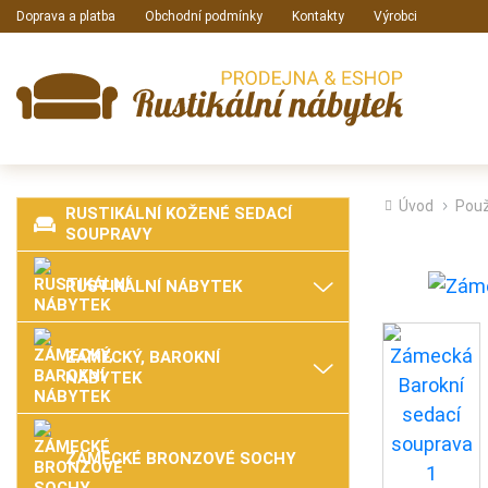
Doprava a platba
Obchodní podmínky
Kontakty
Výrobci
Úvod
Použ
RUSTIKÁLNÍ KOŽENÉ SEDACÍ
SOUPRAVY
RUSTIKÁLNÍ NÁBYTEK
ZÁMECKÝ, BAROKNÍ
NÁBYTEK
ZÁMECKÉ BRONZOVÉ SOCHY