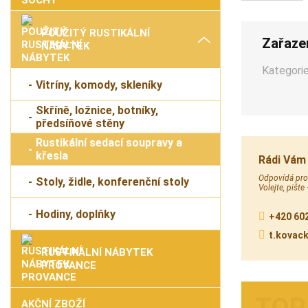
POUŽITÝ RUSTIKÁLNÍ
Zařaze
NÁBYTEK
Kategorie
Vitríny, komody, skleníky
Skříně, ložnice, botníky,
předsíňové stěny
Rustikální sedací soupravy a
křesla
Rádi Vám
Odpovídá prod
Stoly, židle, konferenční stoly
Volejte, pište
Hodiny, doplňky
+420 602
t.kovac
RUSTIKÁLNÍ NÁBYTEK
PROVANCE
AKČNÍ ZBOŽÍ