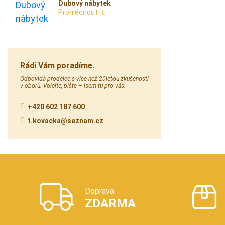
Dubový nábytek
Prohlédnout
Rádi Vám poradíme.
Odpovídá prodejce s více než 20letou zkušeností
v oboru. Volejte, pište – jsem tu pro vás.
+420 602 187 600
t.kovacka@seznam.cz
Doprava
ZDARMA