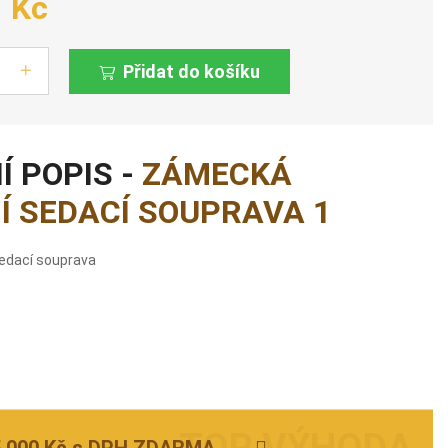
1 Kč
Přidat do košíku
Í POPIS -
ZÁMECKÁ
Í SEDACÍ SOUPRAVA 1
edací souprava
5 000 Kč s DPH ZDARMA.