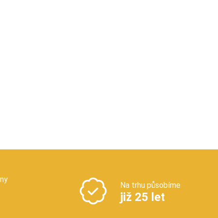
jny
Na trhu působíme
již 25 let