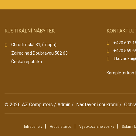
RUSTIKÁLNÍ NÁBYTEK
KONTAKTUJ
+420 602 1
Chrudimská 31,
(mapa)
+420 569 6
Ždírec nad Doubravou 582 63,
t.kovacka
Česká republika
Kompletní kon
© 2026
AZ Computers
/
Admin
/
Nastavení soukromí
/
Ochr
|
|
|
Infrapanely
Hrubá stavba
Vysokozvižné vozíky
Solární 