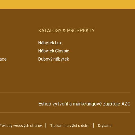
KATALOGY & PROSPEKTY
Nábytek Lux
Nábytek Classic
mace
Dubový nábytek
Eshop vytvořil a marketingově zajišťuje
AZC
|
|
Překlady webových stránek
Tip kam na výlet s dětmi
Dryband