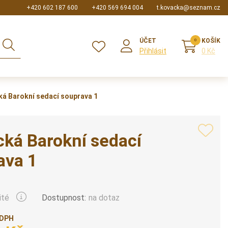
+420 602 187 600
+420 569 694 004
t.kovacka@seznam.cz
ÚČET
KOŠÍK
Přihlásit
0 Kč
á Barokní sedací souprava 1
ká Barokní sedací
ava 1
Dostupnost:
na dotaz
ité
 DPH