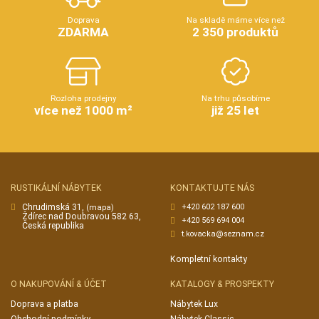
Doprava
Na skladě máme více než
ZDARMA
2 350 produktů
Rozloha prodejny
Na trhu působíme
více než 1000 m²
již 25 let
RUSTIKÁLNÍ NÁBYTEK
KONTAKTUJTE NÁS
Chrudimská 31,
+420 602 187 600
(mapa)
Ždírec nad Doubravou 582 63,
+420 569 694 004
Česká republika
t.kovacka@seznam.cz
Kompletní kontakty
O NAKUPOVÁNÍ & ÚČET
KATALOGY & PROSPEKTY
Doprava a platba
Nábytek Lux