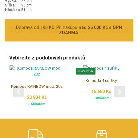
Výška:
77 cm
Šířka:
90 cm
Hloubka:
51 cm
Doprava od 190 Kč. Při nákupu
nad 25 000 Kč s DPH
ZDARMA.
Vybírejte z podobných produktů
NOVINKA
Komoda 4 šuflíky
Komoda RAINBOW mod. 202
16 680 Kč
23 904 Kč
skladem
Skladem