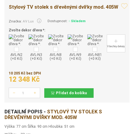
Stylový TV stolek s dřevěnými dvířky mod. 405W
Dostupnost:
Skladem
Značka:
AV Lux
Zvolte dekor dřeva *:
Všechny dekory
AVL-N2
AVL-N3
AVL-N8
AVL-N9
AVL-N81
(+0 Kč)
(+0 Kč)
(+0 Kč)
(+0 Kč)
(+0 Kč)
10 205 Kč bez DPH
12 348 Kč
Přidat do košíku
Počet
DETAILNÍ POPIS -
STYLOVÝ TV STOLEK S
DŘEVĚNÝMI DVÍŘKY MOD. 405W
Výška: 77 cm Šířka: 90 cm Hloubka: 51 cm