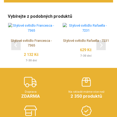
Vybírejte z podobných produktů
Stylové svítidlo Francesca -
Stylové svítidlo Rafaella - 7231
7365
629 Kč
2 132 Kč
7-30 dní
7-30 dní
Doprava
Na skladě máme více než
ZDARMA
2 350 produktů