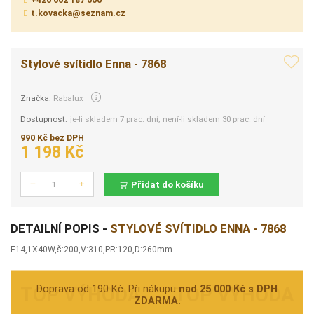
+420 602 187 600
t.kovacka@seznam.cz
Stylové svítidlo Enna - 7868
Značka:
Rabalux
Dostupnost:
je-li skladem 7 prac. dní; není-li skladem 30 prac. dní
990 Kč bez DPH
1 198 Kč
Přidat do košíku
Počet
DETAILNÍ POPIS -
STYLOVÉ SVÍTIDLO ENNA - 7868
E14,1X40W,š:200,V:310,PR:120,D:260mm
Doprava od 190 Kč. Při nákupu
nad 25 000 Kč s DPH
ZDARMA.