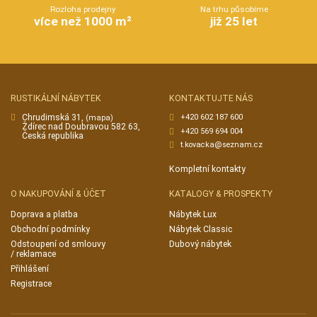
Rozloha prodejny
Na trhu působíme
více než 1000 m²
již 25 let
RUSTIKÁLNÍ NÁBYTEK
KONTAKTUJTE NÁS
Chrudimská 31,
+420 602 187 600
(mapa)
Ždírec nad Doubravou 582 63,
+420 569 694 004
Česká republika
t.kovacka@seznam.cz
Kompletní kontakty
O NAKUPOVÁNÍ & ÚČET
KATALOGY & PROSPEKTY
Doprava a platba
Nábytek Lux
Obchodní podmínky
Nábytek Classic
Odstoupení od smlouvy
Dubový nábytek
/ reklamace
Přihlášení
Registrace