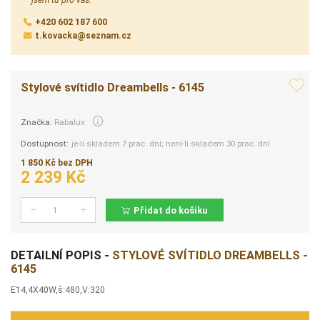
+420 602 187 600
t.kovacka@seznam.cz
Stylové svítidlo Dreambells - 6145
Značka:
Rabalux
Dostupnost:
je-li skladem 7 prac. dní; není-li skladem 30 prac. dní
1 850 Kč bez DPH
2 239 Kč
Přidat do košíku
Počet
DETAILNÍ POPIS -
STYLOVÉ SVÍTIDLO DREAMBELLS -
6145
E14,4X40W,š:480,V:320