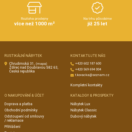
Rozloha prodejny
Na trhu působíme
více než 1000 m²
již 25 let
RUSTIKÁLNÍ NÁBYTEK
KONTAKTUJTE NÁS
Chrudimská 31,
+420 602 187 600
(mapa)
Ždírec nad Doubravou 582 63,
+420 569 694 004
Česká republika
t.kovacka@seznam.cz
Kompletní kontakty
O NAKUPOVÁNÍ & ÚČET
KATALOGY & PROSPEKTY
Doprava a platba
Nábytek Lux
Obchodní podmínky
Nábytek Classic
Odstoupení od smlouvy
Dubový nábytek
/ reklamace
Přihlášení