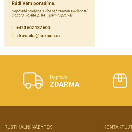
Rádi Vám poradíme.
Odpovídá prodejce s více než 20letou zkušeností
v oboru. Volejte, pište – jsem tu pro vás.
+420 602 187 600
t.kovacka@seznam.cz
Doprava
ZDARMA
RUSTIKÁLNÍ NÁBYTEK
KONTAKTUJT