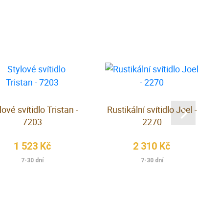
lové svítidlo Tristan -
Rustikální svítidlo Joel -
7203
2270
1 523 Kč
2 310 Kč
7-30 dní
7-30 dní