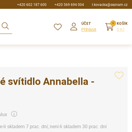
+420 602 187 600
+420 569 694 004
t.kovacka@seznam.cz
ÚČET
KOŠÍK
Přihlásit
0 Kč
é svítidlo Annabella -
lux
je-li skladem 7 prac. dní; není-li skladem 30 prac. dní