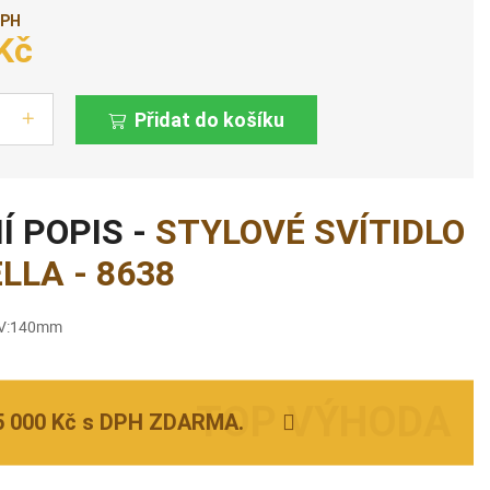
DPH
Kč
Přidat do košíku
Í POPIS -
STYLOVÉ SVÍTIDLO
LA - 8638
,V:140mm
5 000 Kč s DPH ZDARMA.