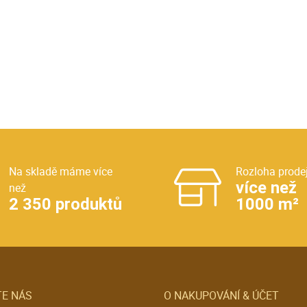
Na skladě máme více
Rozloha prode
více než
než
2 350 produktů
1000 m²
E NÁS
O NAKUPOVÁNÍ & ÚČET