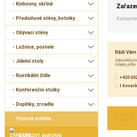
Knihovny, skříně
Zařaze
Kategorie
Předsíňové stěny, botníky
Obývací stěny
Ložnice, postele
Rádi Vám
Odpovídá prod
Jídelní stoly
Volejte, pište
Rustikální židle
+420 602
t.kovac
Konferenční stolky
Doplňky, zrcadla
Stylová svítidla
ZÁMECKÝ, BAROKNÍ