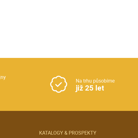
jny
Na trhu působíme
již 25 let
KATALOGY & PROSPEKTY