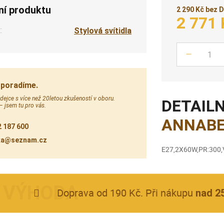
ní produktu
2 290 Kč bez 
2 771 
:
Stylová svítidla
Počet
 poradíme.
ejce s více než 20letou zkušeností v oboru.
DETAILN
 – jsem tu pro vás.
ANNABEL
 187 600
ka@seznam.cz
E27,2X60W,PR:300
Doprava od 190 Kč. Při nákupu
nad 2