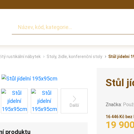
Hledat
itý rustikální nábytek
Stoly, židle, konferenční stoly
Stůl jídelní
Stůl 
Značka:
Použ
Další
16 446 Kč bez
19 90
ní produktu