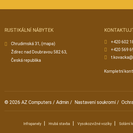
RUSTIKÁLNÍ NÁBYTEK
KONTAKTUJ
+420 602 1
Chrudimská 31,
(mapa)
+420 569 6
Ždírec nad Doubravou 582 63,
t.kovacka
Česká republika
Kompletní kon
© 2026
AZ Computers
/
Admin
/
Nastavení soukromí
/
Ochr
|
|
|
Infrapanely
Hrubá stavba
Vysokozvižné vozíky
Solární 