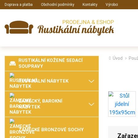
Doprava a platba
Obchodní podmínky
Kontakty
Výrobci
Úvod
Použ
RUSTIKÁLNÍ KOŽENÉ SEDACÍ
SOUPRAVY
RUSTIKÁLNÍ NÁBYTEK
ZÁMECKÝ, BAROKNÍ
NÁBYTEK
ZÁMECKÉ BRONZOVÉ SOCHY
Zařaze