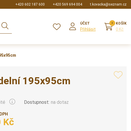
+420 602 187 600
+420 569 694 004
t.kovacka@seznam.cz
ÚČET
KOŠÍK
Přihlásit
0 Kč
 195x95cm
jídelní 195x95cm
Dostupnost:
na dotaz
ité
 DPH
0 Kč