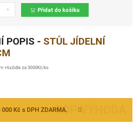
Přidat do košíku
Í POPIS -
STŮL JÍDELNÍ
CM
5cm +6xžidle za 3000Kč/ks
5 000 Kč s DPH ZDARMA.