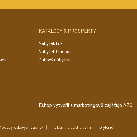
KATALOGY & PROSPEKTY
Nábytek Lux
Nábytek Classic
mace
Dubový nábytek
Eshop vytvořil a marketingově zajišťuje
AZC
|
|
Překlady webových stránek
Tip kam na výlet s dětmi
Dryband