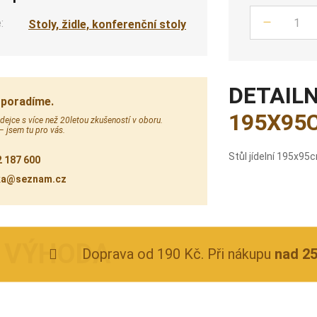
:
Stoly, židle, konferenční stoly
Počet
DETAILN
 poradíme.
195X95
ejce s více než 20letou zkušeností v oboru.
 – jsem tu pro vás.
Stůl jídelní 195x9
 187 600
ka@seznam.cz
Doprava od 190 Kč. Při nákupu
nad 2