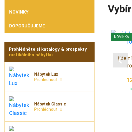
Vybír
NOVINKY
DOPORUČUJEME
NOVINKA
Prohlédněte si katalogy & prospekty
Stůl rozkládací 6 židlí
rustikálního nábytku
ová lavice
jídeln
16 900 Kč
2
r
na dotaz
Nábytek Lux
 Kč
1
Prohlédnout
az
Nábytek Classic
Prohlédnout