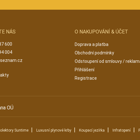
TE NÁS
O NAKUPOVÁNÍ & ÚČET
87 600
Doprava a platba
94 004
Obchodní podmínky
@seznam.cz
Odstoupení od smlouvy / rekla
Přihlášení
takty
Registrace
ana OÚ
|
|
|
|
kolektory Suntime
Luxusní plynové krby
Koupací jezírka
Infratopení