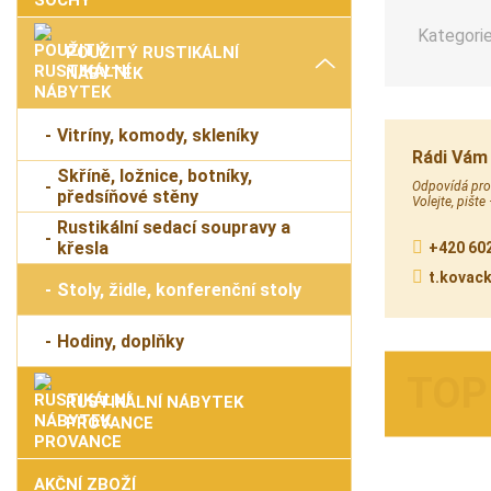
Kategorie
POUŽITÝ RUSTIKÁLNÍ
NÁBYTEK
Vitríny, komody, skleníky
Rádi Vám
Skříně, ložnice, botníky,
Odpovídá prod
předsíňové stěny
Volejte, pište
Rustikální sedací soupravy a
křesla
+420 602
t.kovac
Stoly, židle, konferenční stoly
Hodiny, doplňky
RUSTIKÁLNÍ NÁBYTEK
PROVANCE
AKČNÍ ZBOŽÍ