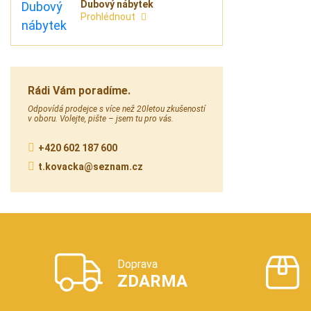
Dubový nábytek
Prohlédnout
Rádi Vám poradíme.
Odpovídá prodejce s více než 20letou zkušeností
v oboru. Volejte, pište – jsem tu pro vás.
+420 602 187 600
t.kovacka@seznam.cz
Doprava
ZDARMA