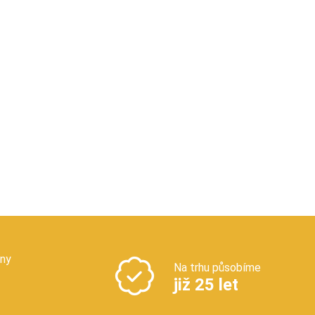
jny
Na trhu působíme
již 25 let