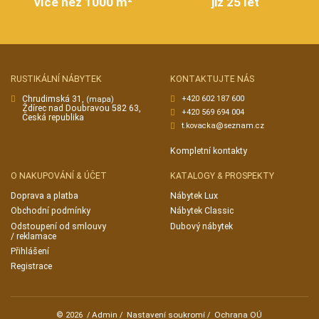
více než 1000 m²
již 25 let
RUSTIKÁLNÍ NÁBYTEK
KONTAKTUJTE NÁS
Chrudimská 31,
+420 602 187 600
(mapa)
Ždírec nad Doubravou 582 63,
+420 569 694 004
Česká republika
t.kovacka@seznam.cz
Kompletní kontakty
O NAKUPOVÁNÍ & ÚČET
KATALOGY & PROSPEKTY
Doprava a platba
Nábytek Lux
Obchodní podmínky
Nábytek Classic
Odstoupení od smlouvy
Dubový nábytek
/ reklamace
Přihlášení
Registrace
Admin
Nastavení soukromí
Ochrana OÚ
© 2026
/
/
/