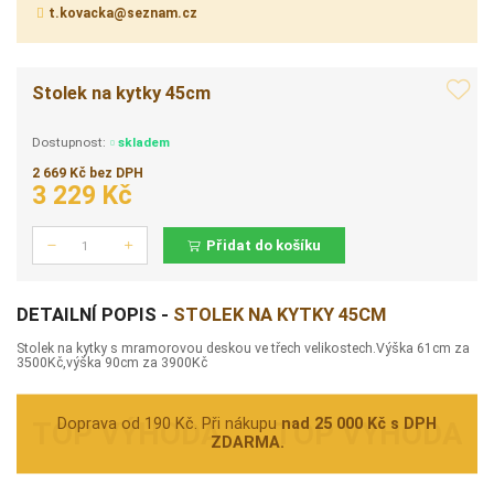
t.kovacka@seznam.cz
Stolek na kytky 45cm
Dostupnost:
skladem
2 669 Kč bez DPH
3 229 Kč
Přidat do košíku
Počet
DETAILNÍ POPIS -
STOLEK NA KYTKY 45CM
Stolek na kytky s mramorovou deskou ve třech velikostech.Výška 61cm za
3500Kč,výška 90cm za 3900Kč
Doprava od 190 Kč. Při nákupu
nad 25 000 Kč s DPH
ZDARMA.