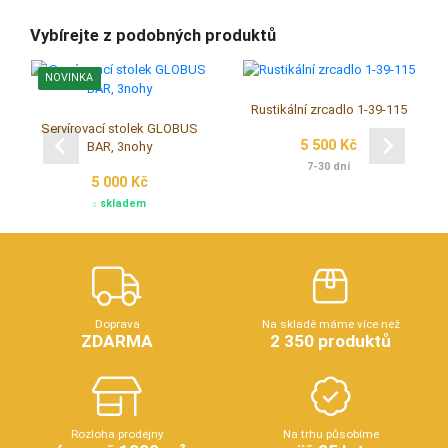
Vybírejte z podobných produktů
NOVINKA
Rustikální zrcadlo 1-39-115
Servírovací stolek GLOBUS
5 500 Kč
BAR, 3nohy
7-30 dní
5 000 Kč
skladem
Doprava
Na skladě máme více než
ZDARMA
2 350 produktů
Rozloha prodejny
Na trhu působíme