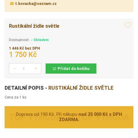
t.kovacka@seznam.cz
Rustikální židle světle
Dostupnost:
Skladem
1 446 Kč bez DPH
1 750 Kč
Přidat do košíku
Počet
DETAILNÍ POPIS -
RUSTIKÁLNÍ ŽIDLE SVĚTLE
Cena za 1 ks
Doprava od 190 Kč. Při nákupu
nad 25 000 Kč s DPH
ZDARMA.