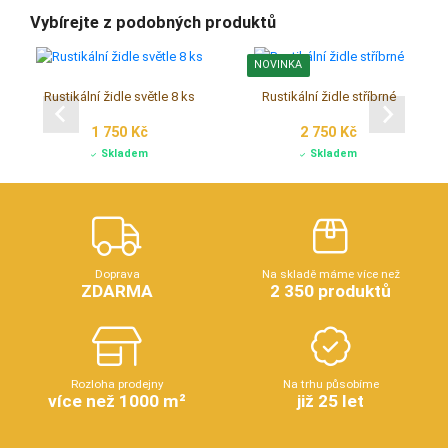
Vybírejte z podobných produktů
NOVINKA
Rustikální židle světle 8 ks
Rustikální židle stříbrné
1 750 Kč
2 750 Kč
Skladem
Skladem
Doprava
Na skladě máme více než
ZDARMA
2 350 produktů
Rozloha prodejny
Na trhu působíme
více než 1000 m²
již 25 let