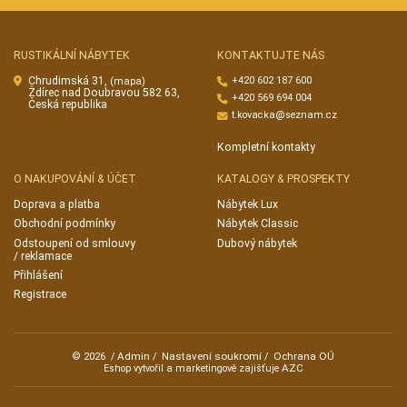
RUSTIKÁLNÍ NÁBYTEK
KONTAKTUJTE NÁS
Chrudimská 31,
+420 602 187 600
(mapa)
Ždírec nad Doubravou 582 63,
+420 569 694 004
Česká republika
t.kovacka@seznam.cz
Kompletní kontakty
O NAKUPOVÁNÍ & ÚČET
KATALOGY & PROSPEKTY
Doprava a platba
Nábytek Lux
Obchodní podmínky
Nábytek Classic
Odstoupení od smlouvy
Dubový nábytek
/ reklamace
Přihlášení
Registrace
Admin
Nastavení soukromí
Ochrana OÚ
© 2026
/
/
/
AZC
Eshop vytvořil a marketingově zajišťuje