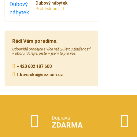
Dubový nábytek
Prohlédnout
Rádi Vám poradíme.
Odpovídá prodejce s více než 20letou zkušeností
v oboru. Volejte, pište – jsem tu pro vás.
+420 602 187 600
t.kovacka@seznam.cz
Doprava
ZDARMA