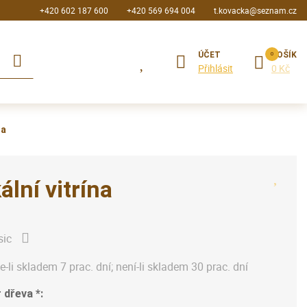
+420 602 187 600
+420 569 694 004
t.kovacka@seznam.cz
ÚČET
KOŠÍK
Přihlásit
0 Kč
na
ální vitrína
sic
je-li skladem 7 prac. dní; není-li skladem 30 prac. dní
 dřeva *: