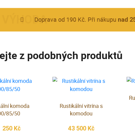
Doprava od 190 Kč. Při nákupu
nad 2
ejte z podobných produktů
Ru
kální komoda
Rustikální vitrína s
00/85/50
komodou
1 250 Kč
43 500 Kč