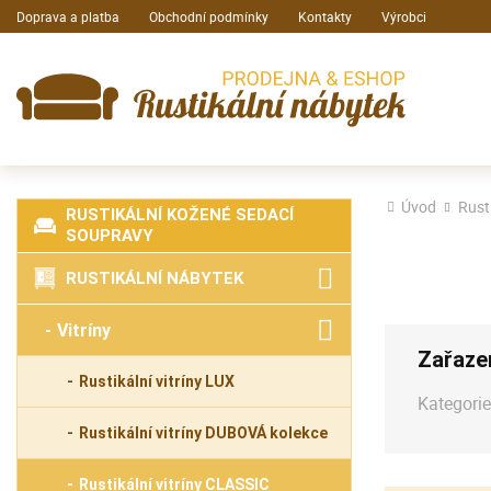
Doprava a platba
Obchodní podmínky
Kontakty
Výrobci
Úvod
Rust
RUSTIKÁLNÍ KOŽENÉ SEDACÍ
SOUPRAVY
RUSTIKÁLNÍ NÁBYTEK
Vitríny
Zařaze
Rustikální vitríny LUX
Kategorie
Rustikální vitríny DUBOVÁ kolekce
Rustikální vitríny CLASSIC