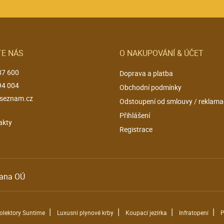
E NÁS
O NAKUPOVÁNÍ & ÚČET
87 600
Doprava a platba
94 004
Obchodní podmínky
seznam.cz
Odstoupení od smlouvy / reklama
Přihlášení
akty
Registrace
ana OÚ
|
|
|
|
kolektory Suntime
Luxusní plynové krby
Koupací jezírka
Infratopení
P