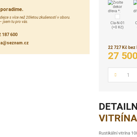
 poradíme.
ejce s více než 20letou zkušeností v oboru.
 – jsem tu pro vás.
Cla-N-01
(+0 Kč)
 187 600
ka@seznam.cz
22 727 Kč bez
27 50
Počet
DETAILN
VITRÍN
Rustikální vitrína 