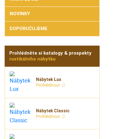
ní
NOVINKY
DOPORUČUJEME
Prohlédněte si katalogy & prospekty
rustikálního nábytku
Nábytek Lux
Prohlédnout
Nábytek Classic
Prohlédnout