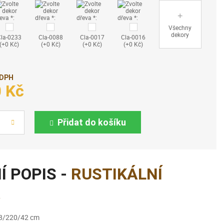
Všechny
dekory
Cla-0233
Cla-0088
Cla-0017
Cla-0016
(+0 Kč)
(+0 Kč)
(+0 Kč)
(+0 Kč)
 DPH
0 Kč
Přidat do košíku
Í POPIS -
RUSTIKÁLNÍ
A
108/220/42 cm