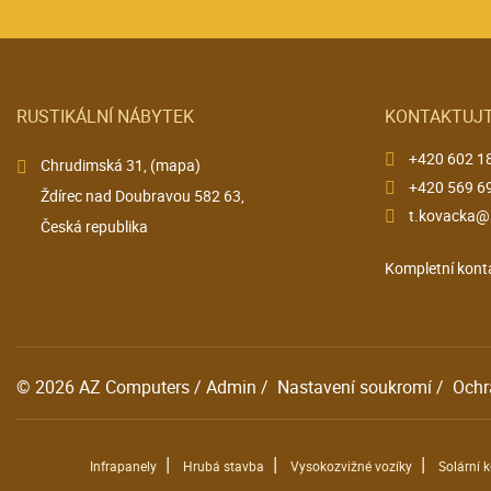
RUSTIKÁLNÍ NÁBYTEK
KONTAKTUJT
+420 602 1
Chrudimská 31,
(mapa)
+420 569 6
Ždírec nad Doubravou 582 63,
t.kovacka@
Česká republika
Kompletní kont
© 2026
AZ Computers
/
Admin
/
Nastavení soukromí
/
Ochr
|
|
|
Infrapanely
Hrubá stavba
Vysokozvižné vozíky
Solární 