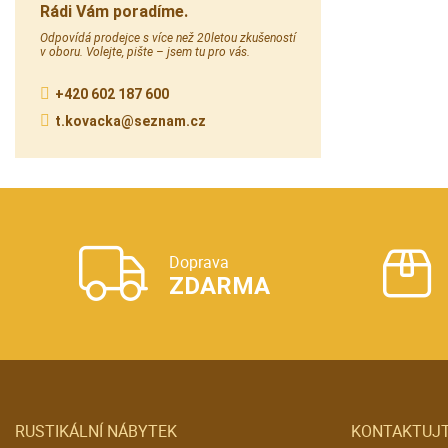
Rádi Vám poradíme.
Odpovídá prodejce s více než 20letou zkušeností
v oboru. Volejte, pište – jsem tu pro vás.
+420 602 187 600
t.kovacka@seznam.cz
Doprava
ZDARMA
RUSTIKÁLNÍ NÁBYTEK
KONTAKTUJT