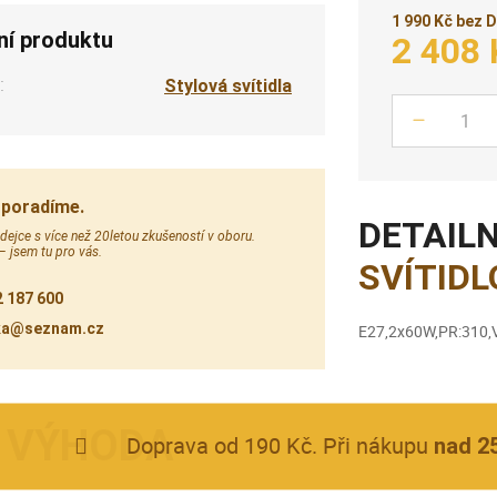
1 990 Kč bez 
ní produktu
2 408 
:
Stylová svítidla
Počet
 poradíme.
DETAILN
ejce s více než 20letou zkušeností v oboru.
 – jsem tu pro vás.
SVÍTIDL
 187 600
ka@seznam.cz
E27,2x60W,PR:310
Doprava od 190 Kč. Při nákupu
nad 2