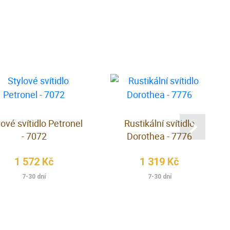
lové svítidlo Petronel
Rustikální svítidlo
- 7072
Dorothea - 7776
1 572 Kč
1 319 Kč
7-30 dní
7-30 dní