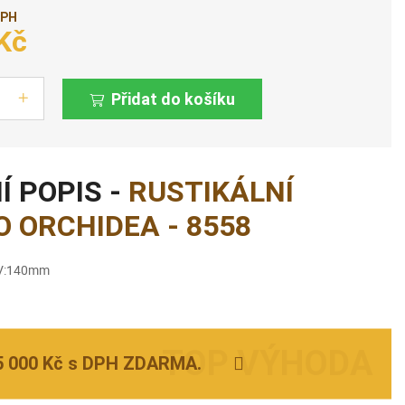
DPH
Kč
Přidat do košíku
Í POPIS -
RUSTIKÁLNÍ
O ORCHIDEA - 8558
,V:140mm
5 000 Kč s DPH ZDARMA.