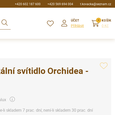
+420 602 187 600
+420 569 694 004
t.kovacka@seznam.cz
ÚČET
KOŠÍK
Přihlásit
0 Kč
ální svítidlo Orchidea -
lux
je-li skladem 7 prac. dní; není-li skladem 30 prac. dní