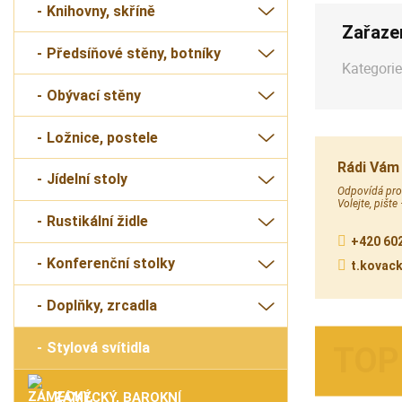
Knihovny, skříně
Zařaze
Předsíňové stěny, botníky
Kategorie
Obývací stěny
Ložnice, postele
Rádi Vám
Jídelní stoly
Odpovídá prod
Volejte, pište
Rustikální židle
+420 602
Konferenční stolky
t.kovac
Doplňky, zrcadla
Stylová svítidla
ZÁMECKÝ, BAROKNÍ