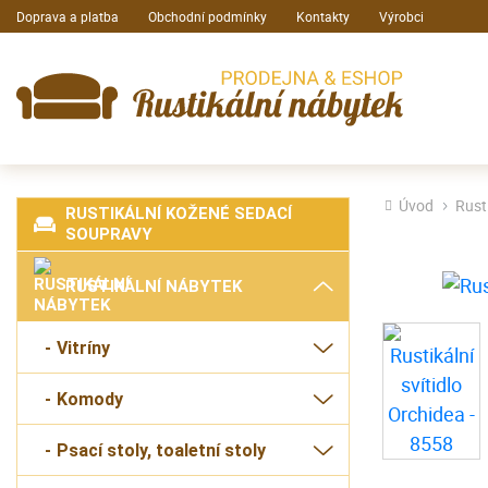
Doprava a platba
Obchodní podmínky
Kontakty
Výrobci
Úvod
Rust
RUSTIKÁLNÍ KOŽENÉ SEDACÍ
SOUPRAVY
RUSTIKÁLNÍ NÁBYTEK
Vitríny
Komody
Psací stoly, toaletní stoly