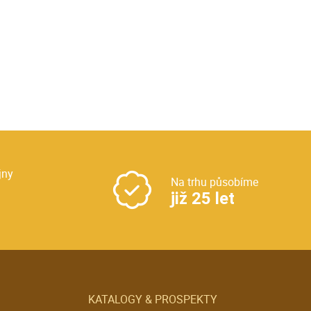
jny
Na trhu působíme
již 25 let
KATALOGY & PROSPEKTY