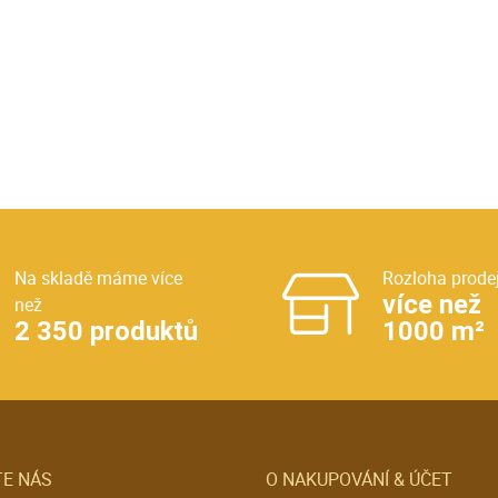
Na skladě máme více
Rozloha prode
více než
než
2 350 produktů
1000 m²
E NÁS
O NAKUPOVÁNÍ & ÚČET