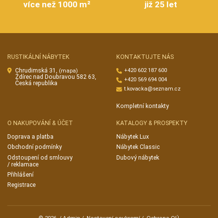
více než 1000 m²
již 25 let
RUSTIKÁLNÍ NÁBYTEK
KONTAKTUJTE NÁS
Chrudimská 31,
+420 602 187 600
(mapa)
Ždírec nad Doubravou 582 63,
+420 569 694 004
Česká republika
t.kovacka@seznam.cz
Kompletní kontakty
O NAKUPOVÁNÍ & ÚČET
KATALOGY & PROSPEKTY
Doprava a platba
Nábytek Lux
Obchodní podmínky
Nábytek Classic
Odstoupení od smlouvy
Dubový nábytek
/ reklamace
Přihlášení
Registrace