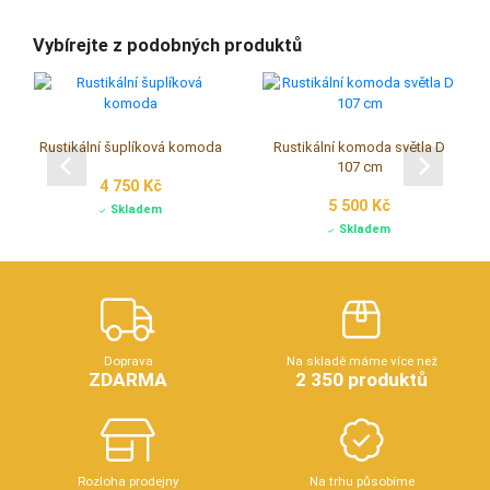
Vybírejte z podobných produktů
Rustikální šuplíková komoda
Rustikální komoda světla D
107 cm
4 750 Kč
5 500 Kč
Skladem
Skladem
Doprava
Na skladě máme více než
ZDARMA
2 350 produktů
Rozloha prodejny
Na trhu působíme