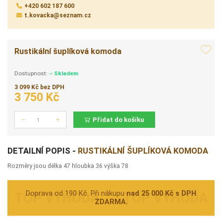
+420 602 187 600
t.kovacka@seznam.cz
Rustikální šuplíková komoda
Dostupnost:
Skladem
3 099 Kč bez DPH
3 750 Kč
Přidat do košíku
Počet
DETAILNÍ POPIS -
RUSTIKÁLNÍ ŠUPLÍKOVÁ KOMODA
Rozměry jsou délka 47 hloubka 36 výška 78
Doprava od 190 Kč. Při nákupu
nad 25 000 Kč s DPH
ZDARMA.