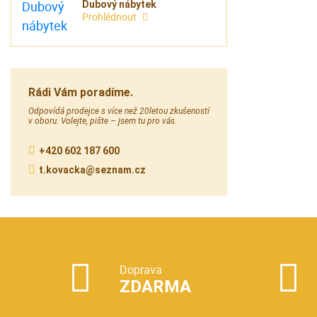
Dubový nábytek
Prohlédnout
Rádi Vám poradíme.
Odpovídá prodejce s více než 20letou zkušeností
v oboru. Volejte, pište – jsem tu pro vás.
+420 602 187 600
t.kovacka@seznam.cz
Doprava
ZDARMA