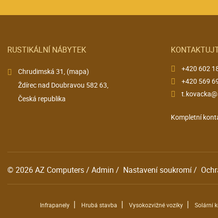
RUSTIKÁLNÍ NÁBYTEK
KONTAKTUJT
+420 602 1
Chrudimská 31,
(mapa)
+420 569 6
Ždírec nad Doubravou 582 63,
t.kovacka@
Česká republika
Kompletní kont
© 2026
AZ Computers
/
Admin
/
Nastavení soukromí
/
Ochr
|
|
|
Infrapanely
Hrubá stavba
Vysokozvižné vozíky
Solární 