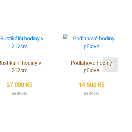
Rustikální hodiny v
Podlahové hodiny
212cm
půlové
27 000 Kč
14 500 Kč
na dotaz
na dotaz