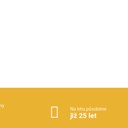
ny
Na trhu působíme
již 25 let