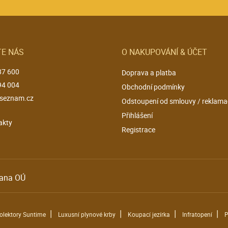
E NÁS
O NAKUPOVÁNÍ & ÚČET
87 600
Doprava a platba
94 004
Obchodní podmínky
seznam.cz
Odstoupení od smlouvy / reklama
Přihlášení
akty
Registrace
ana OÚ
|
|
|
|
kolektory Suntime
Luxusní plynové krby
Koupací jezírka
Infratopení
P