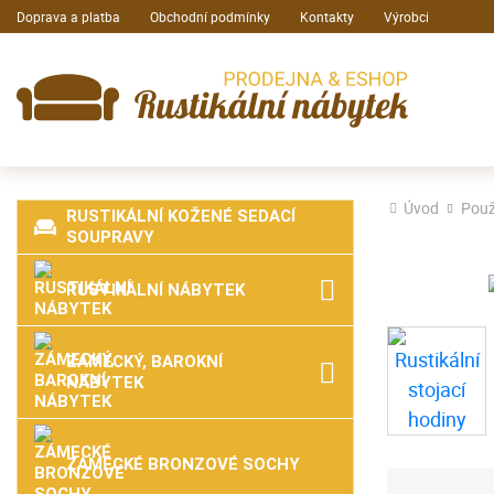
Doprava a platba
Obchodní podmínky
Kontakty
Výrobci
Úvod
Použ
RUSTIKÁLNÍ KOŽENÉ SEDACÍ
SOUPRAVY
RUSTIKÁLNÍ NÁBYTEK
ZÁMECKÝ, BAROKNÍ
NÁBYTEK
ZÁMECKÉ BRONZOVÉ SOCHY