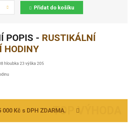
Přidat do košíku
Í POPIS -
RUSTIKÁLNÍ
Í HODINY
38 hloubka 23 výška 205
odinu
5 000 Kč s DPH ZDARMA.