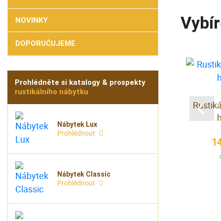
Vybír
NOVINKY
DOPORUČUJEME
Prohlédněte si katalogy & prospekty
rustikálního nábytku
 hodiny
Hodiny sloupové
Rustik
vé
mahagonové
Nábytek Lux
Prohlédnout
 Kč
35 000 Kč
1
az
na dotaz
Nábytek Classic
Prohlédnout