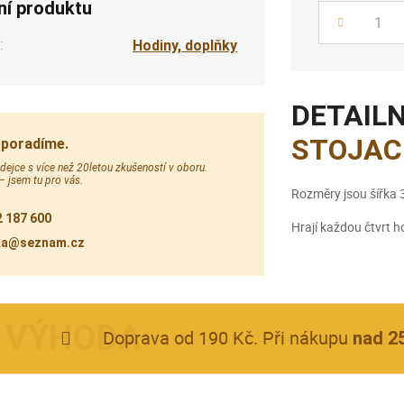
ní produktu
Počet
:
Hodiny, doplňky
DETAILN
STOJAC
 poradíme.
ejce s více než 20letou zkušeností v oboru.
 – jsem tu pro vás.
Rozměry jsou šířka 
 187 600
Hrají každou čtvrt h
ka@seznam.cz
Doprava od 190 Kč. Při nákupu
nad 2