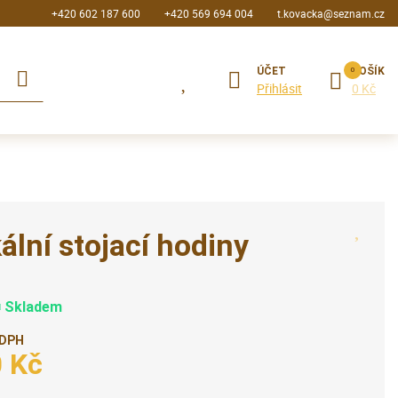
+420 602 187 600
+420 569 694 004
t.kovacka@seznam.cz
ÚČET
KOŠÍK
Přihlásit
0 Kč
ální stojací hodiny
Skladem
 DPH
0 Kč