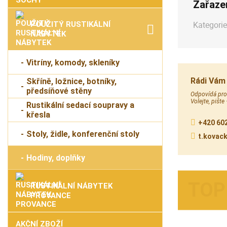
Zařaze
Kategorie
POUŽITÝ RUSTIKÁLNÍ
NÁBYTEK
Vitríny, komody, skleníky
Rádi Vám
Skříně, ložnice, botníky,
předsíňové stěny
Odpovídá prod
Volejte, pište
Rustikální sedací soupravy a
křesla
+420 602
Stoly, židle, konferenční stoly
t.kovac
Hodiny, doplňky
RUSTIKÁLNÍ NÁBYTEK
PROVANCE
AKČNÍ ZBOŽÍ