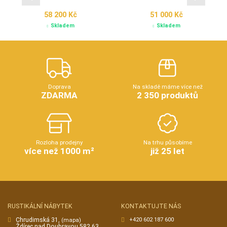
58 200 Kč
51 000 Kč
Skladem
Skladem
Doprava
Na skladě máme více než
ZDARMA
2 350 produktů
Rozloha prodejny
Na trhu působíme
více než 1000 m²
již 25 let
RUSTIKÁLNÍ NÁBYTEK
KONTAKTUJTE NÁS
Chrudimská 31,
+420 602 187 600
(mapa)
Ždírec nad Doubravou 582 63,