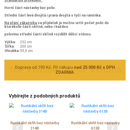
Standardní provedení :
Horní část nástavby bez polic.
Střední část levá dvojitá i pravá dvojitá s tyčí na ramínka.
Na přání zákazníka
za příplatek je možno určit počet polic do
kterékoliv části skříně, nebo i každou
polovinu střední části skříně rozdělit dělící stěnou.
Výška:
232 cm
Šířka:
200 cm
Hloubka:
59,5 cm
Doprava od 190 Kč. Při nákupu
nad 25 000 Kč s DPH
ZDARMA.
Vybírejte z podobných produktů
Rustikální skříň bez nástavby
Rustikální skříń bez nástavby
314B
613B