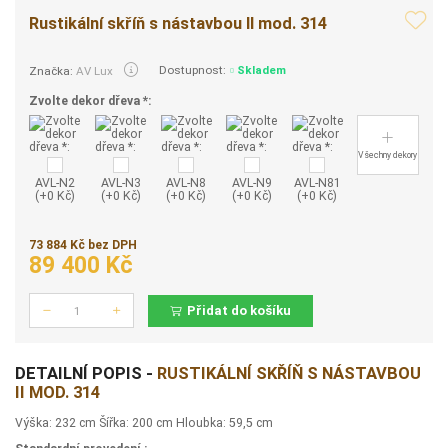
Rustikální skříň s nástavbou II mod. 314
Dostupnost:
Skladem
Značka:
AV Lux
Zvolte dekor dřeva *:
Všechny dekory
AVL-N2
AVL-N3
AVL-N8
AVL-N9
AVL-N81
(+0 Kč)
(+0 Kč)
(+0 Kč)
(+0 Kč)
(+0 Kč)
73 884 Kč bez DPH
89 400 Kč
Přidat do košíku
Počet
DETAILNÍ POPIS -
RUSTIKÁLNÍ SKŘÍŇ S NÁSTAVBOU
II MOD. 314
Výška: 232 cm Šířka: 200 cm Hloubka: 59,5 cm