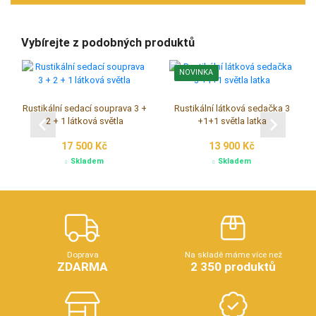
Vybírejte z podobných produktů
NOVINKA
Rustikální sedací souprava 3 +
Rustikální látková sedačka 3
2 + 1 látková světla
+1+1 světla latka
17 500 Kč
13 900 Kč
Skladem
Skladem
Doprava
Na skladě máme více než
ZDARMA
2 350 produktů