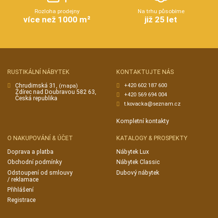
Rozloha prodejny
Na trhu působíme
více než 1000 m²
již 25 let
RUSTIKÁLNÍ NÁBYTEK
KONTAKTUJTE NÁS
Chrudimská 31,
+420 602 187 600
(mapa)
Ždírec nad Doubravou 582 63,
+420 569 694 004
Česká republika
t.kovacka@seznam.cz
Kompletní kontakty
O NAKUPOVÁNÍ & ÚČET
KATALOGY & PROSPEKTY
Doprava a platba
Nábytek Lux
Obchodní podmínky
Nábytek Classic
Odstoupení od smlouvy
Dubový nábytek
/ reklamace
Přihlášení
Registrace