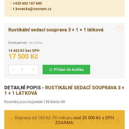
+420 602 187 600
t.kovacka@seznam.cz
Rustikální sedací souprava 3 + 1 + 1 látková
Dostupnost:
na dotaz
14 463 Kč bez DPH
17 500 Kč
Přidat do košíku
Počet
DETAILNÍ POPIS -
RUSTIKÁLNÍ SEDACÍ SOUPRAVA 3 +
1 + 1 LÁTKOVÁ
Rozměry jsou trojsedak 198 křeslo 80
Doprava od 190 Kč. Při nákupu
nad 25 000 Kč s DPH
ZDARMA.