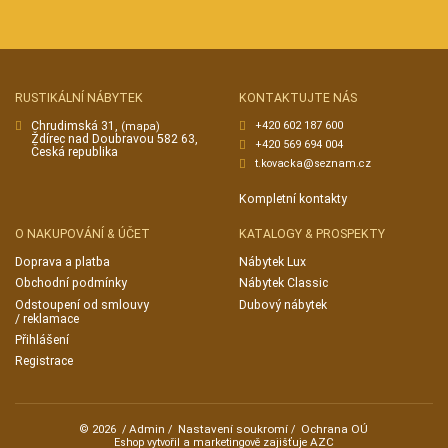
RUSTIKÁLNÍ NÁBYTEK
KONTAKTUJTE NÁS
Chrudimská 31,
+420 602 187 600
(mapa)
Ždírec nad Doubravou 582 63,
+420 569 694 004
Česká republika
t.kovacka@seznam.cz
Kompletní kontakty
O NAKUPOVÁNÍ & ÚČET
KATALOGY & PROSPEKTY
Doprava a platba
Nábytek Lux
Obchodní podmínky
Nábytek Classic
Odstoupení od smlouvy
Dubový nábytek
/ reklamace
Přihlášení
Registrace
Admin
Nastavení soukromí
Ochrana OÚ
© 2026
/
/
/
AZC
Eshop vytvořil a marketingově zajišťuje