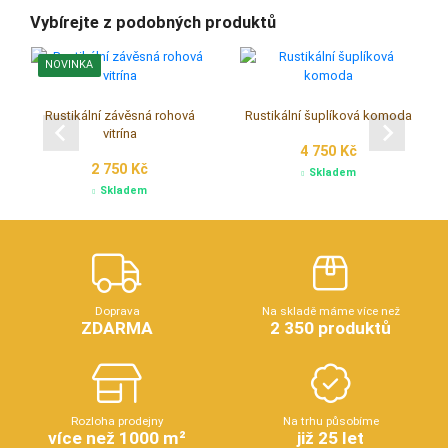
Vybírejte z podobných produktů
NOVINKA
Rustikální závěsná rohová
Rustikální šuplíková komoda
vitrína
4 750 Kč
2 750 Kč
Skladem
Skladem
Doprava
Na skladě máme více než
ZDARMA
2 350 produktů
Rozloha prodejny
Na trhu působíme
více než 1000 m²
již 25 let