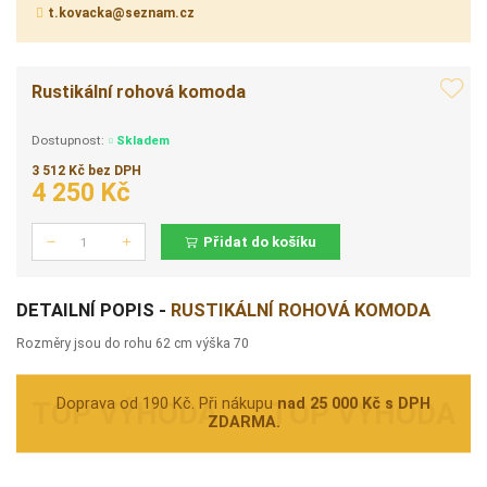
t.kovacka@seznam.cz
Rustikální rohová komoda
Dostupnost:
Skladem
3 512 Kč bez DPH
4 250 Kč
Přidat do košíku
Počet
DETAILNÍ POPIS -
RUSTIKÁLNÍ ROHOVÁ KOMODA
Rozměry jsou do rohu 62 cm výška 70
Doprava od 190 Kč. Při nákupu
nad 25 000 Kč s DPH
ZDARMA.