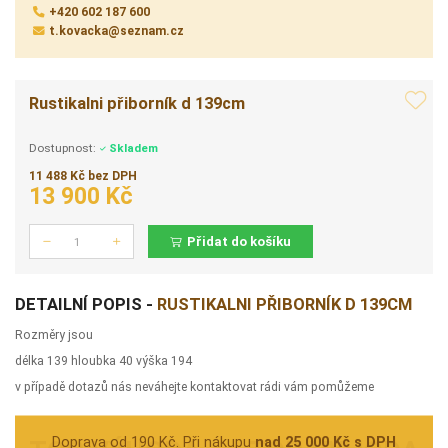
+420 602 187 600
t.kovacka@seznam.cz
Rustikalni přiborník d 139cm
Dostupnost:
Skladem
11 488 Kč bez DPH
13 900 Kč
Přidat do košíku
Počet
DETAILNÍ POPIS -
RUSTIKALNI PŘIBORNÍK D 139CM
Rozměry jsou
délka 139 hloubka 40 výška 194
v případě dotazů nás neváhejte kontaktovat rádi vám pomůžeme
Doprava od 190 Kč. Při nákupu
nad 25 000 Kč s DPH