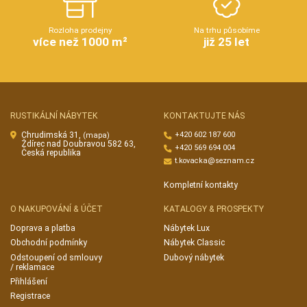
Rozloha prodejny
Na trhu působíme
více než 1000 m²
již 25 let
RUSTIKÁLNÍ NÁBYTEK
KONTAKTUJTE NÁS
Chrudimská 31,
+420 602 187 600
(mapa)
Ždírec nad Doubravou 582 63,
+420 569 694 004
Česká republika
t.kovacka@seznam.cz
Kompletní kontakty
O NAKUPOVÁNÍ & ÚČET
KATALOGY & PROSPEKTY
Doprava a platba
Nábytek Lux
Obchodní podmínky
Nábytek Classic
Odstoupení od smlouvy
Dubový nábytek
/ reklamace
Přihlášení
Registrace