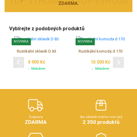
ZDARMA.
Vybírejte z podobných produktů
NOVINKA
NOVINKA
Rustikální skleník D 83
Rustikální komoda d 170
9 900 Kč
10 500 Kč
Skladem
Skladem
Doprava
Na skladě máme více než
ZDARMA
2 350 produktů