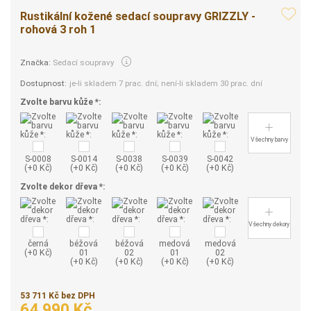
Rustikální kožené sedací soupravy GRIZZLY -
rohová 3 roh 1
Značka:
Sedací soupravy
Dostupnost:
je-li skladem 7 prac. dní; není-li skladem 30 prac. dní
Zvolte barvu kůže *:
Všechny barvy
S-0008
S-0014
S-0038
S-0039
S-0042
(+0 Kč)
(+0 Kč)
(+0 Kč)
(+0 Kč)
(+0 Kč)
Zvolte dekor dřeva *:
Všechny dekory
černá
béžová
béžová
medová
medová
(+0 Kč)
01
02
01
02
(+0 Kč)
(+0 Kč)
(+0 Kč)
(+0 Kč)
53 711 Kč bez DPH
64 990 Kč