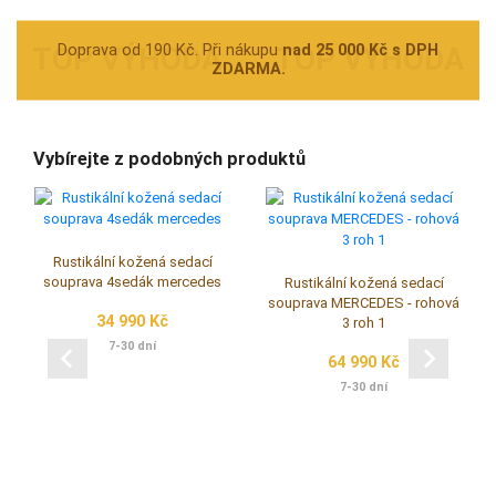
Doprava od 190 Kč. Při nákupu
nad 25 000 Kč s DPH
ZDARMA.
Vybírejte z podobných produktů
Rustikální kožená sedací
souprava 4sedák mercedes
Rustikální kožená sedací
souprava MERCEDES - rohová
34 990 Kč
3 roh 1
7-30 dní
64 990 Kč
7-30 dní