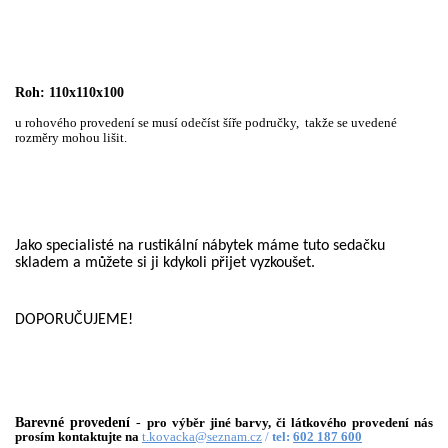
Roh: 110x110x100
u rohového provedení se musí odečíst šíře područky,
takže se uvedené
rozměry mohou lišit.
Jako specialisté na rustikální nábytek máme tuto sedačku
skladem a můžete si ji kdykoli přijet vyzkoušet.
DOPORUČUJEME!
Barevné provedení
-
pro výběr jiné barvy, či látkového provedení nás
prosím kontaktujte na
t.kovacka@seznam.cz
/
tel:
602 187 600