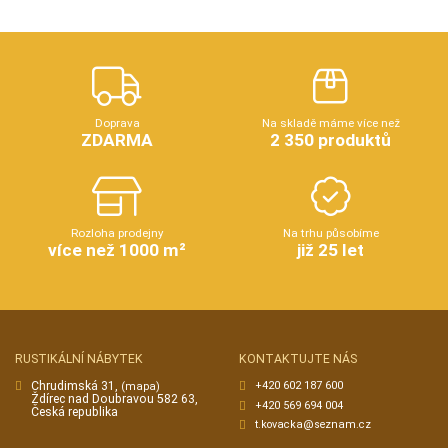
Doprava
Na skladě máme více než
ZDARMA
2 350 produktů
Rozloha prodejny
Na trhu působíme
více než 1000 m²
již 25 let
RUSTIKÁLNÍ NÁBYTEK
KONTAKTUJTE NÁS
Chrudimská 31,
+420 602 187 600
(mapa)
Ždírec nad Doubravou 582 63,
+420 569 694 004
Česká republika
t.kovacka@seznam.cz