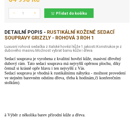
Přidat do košíku
Počet
DETAILNÍ POPIS -
RUSTIKÁLNÍ KOŽENÉ SEDACÍ
SOUPRAVY GRIZZLY - ROHOVÁ 3 ROH 1
Luxusní rohová sedačka z italské hovězí kůže 1.jakosti.Konstrukce je z
dubového masivu.Možnost vybrat barvu kůže i dřeva.
Sedací souprava je vyrobena z kvalitní hovězí kůže, masivní dřevěný
dubový rám. Tato sedací souprava má nejvyšší opěrnou plochu, díky
čemuž si krásně opře hlavu i ten nejvyšší z Vás.
Sedací souprava je vhodná k rustikálnímu nábytku - možnost provedení
ve stejném barevném odstínu dřeva, třeba k hodinám,či konferečním
stolkům).
à
Výběr z několika barev přírodní kůže a dřeva.