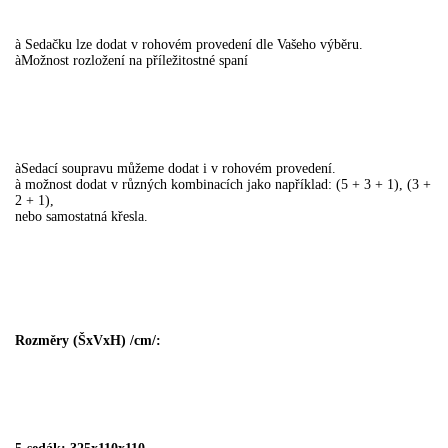
à
Sedačku lze dodat v rohovém provedení dle Vašeho výběru.
à
Možnost rozložení na příležitostné spaní
à
Sedací soupravu můžeme dodat i v rohovém provedení.
à
možnost dodat v různých kombinacích jako například: (5 + 3 + 1), (3 +
2 + 1),
nebo samostatná křesla.
Rozměry (ŠxVxH) /cm/: