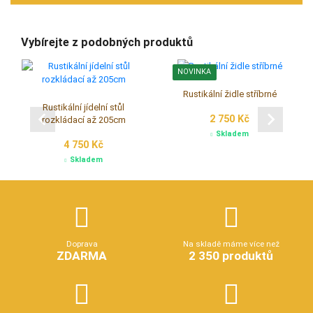
Vybírejte z podobných produktů
NOVINKA
Rustikální židle stříbrné
Rustikální jídelní stůl
2 750 Kč
rozkládací až 205cm
Skladem
4 750 Kč
Skladem
Doprava
Na skladě máme více než
ZDARMA
2 350 produktů