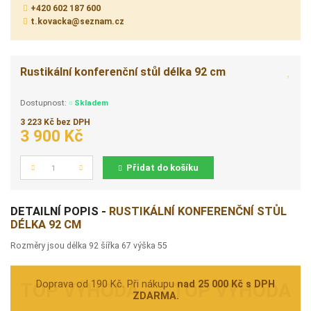
+420 602 187 600
t.kovacka@seznam.cz
Rustikální konferenční stůl délka 92 cm
Dostupnost:
Skladem
3 223 Kč bez DPH
3 900 Kč
Přidat do košíku
Počet
DETAILNÍ POPIS -
RUSTIKÁLNÍ KONFERENČNÍ STŮL
DÉLKA 92 CM
Rozměry jsou délka 92 šířka 67 výška 55
Doprava od 190 Kč. Při nákupu
nad 25 000 Kč s DPH
ZDARMA.