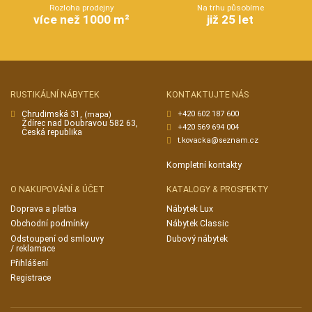
Rozloha prodejny
Na trhu působíme
více než 1000 m²
již 25 let
RUSTIKÁLNÍ NÁBYTEK
KONTAKTUJTE NÁS
Chrudimská 31,
+420 602 187 600
(mapa)
Ždírec nad Doubravou 582 63,
+420 569 694 004
Česká republika
t.kovacka@seznam.cz
Kompletní kontakty
O NAKUPOVÁNÍ & ÚČET
KATALOGY & PROSPEKTY
Doprava a platba
Nábytek Lux
Obchodní podmínky
Nábytek Classic
Odstoupení od smlouvy
Dubový nábytek
/ reklamace
Přihlášení
Registrace