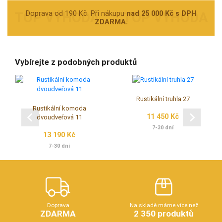
Doprava od 190 Kč. Při nákupu
nad 25 000 Kč s DPH
ZDARMA.
Vybírejte z podobných produktů
Rustikální truhla 27
Rustikální komoda
11 450 Kč
dvoudveřová 11
7-30 dní
13 190 Kč
7-30 dní
Doprava
Na skladě máme více než
ZDARMA
2 350 produktů