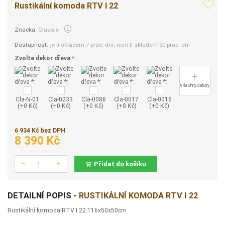
Rustikální komoda RTV I 22
Značka:
Classic
Dostupnost:
je-li skladem 7 prac. dní; není-li skladem 30 prac. dní
Zvolte dekor dřeva *:
Všechny dekory
Cla-N-01
Cla-0233
Cla-0088
Cla-0017
Cla-0016
(+0 Kč)
(+0 Kč)
(+0 Kč)
(+0 Kč)
(+0 Kč)
6 934 Kč bez DPH
8 390 Kč
Přidat do košíku
Počet
DETAILNÍ POPIS -
RUSTIKÁLNÍ KOMODA RTV I 22
Rustikální komoda RTV I 22 116x50x50cm