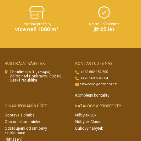
Rozloha prodejny
Na trhu působíme
více než 1000 m²
již 25 let
RUSTIKÁLNÍ NÁBYTEK
KONTAKTUJTE NÁS
Chrudimská 31,
+420 602 187 600
(mapa)
Ždírec nad Doubravou 582 63,
+420 569 694 004
Česká republika
t.kovacka@seznam.cz
Kompletní kontakty
O NAKUPOVÁNÍ & ÚČET
KATALOGY & PROSPEKTY
Doprava a platba
Nábytek Lux
Obchodní podmínky
Nábytek Classic
Odstoupení od smlouvy
Dubový nábytek
/ reklamace
Přihlášení