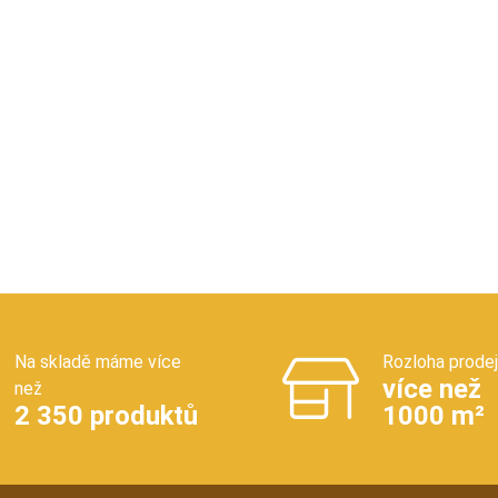
Na skladě máme více
Rozloha prode
více než
než
2 350 produktů
1000 m²