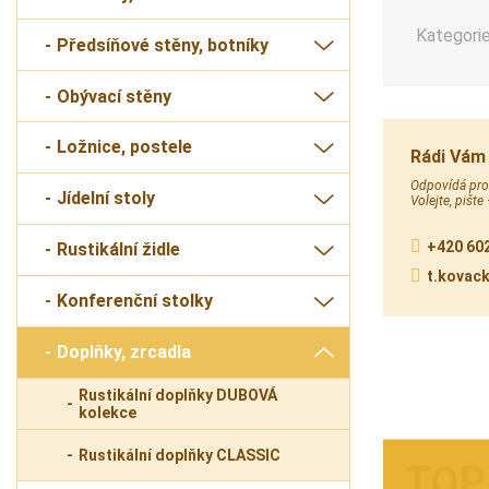
Kategorie
Předsíňové stěny, botníky
Obývací stěny
Ložnice, postele
Rádi Vám
Odpovídá prod
Jídelní stoly
Volejte, pište
+420 602
Rustikální židle
t.kovac
Konferenční stolky
Doplňky, zrcadla
Rustikální doplňky DUBOVÁ
kolekce
Rustikální doplňky CLASSIC