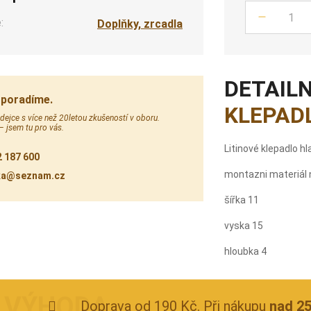
:
Počet
Doplňky, zrcadla
DETAILN
 poradíme.
KLEPAD
ejce s více než 20letou zkušeností v oboru.
 – jsem tu pro vás.
Litinové klepadlo hl
 187 600
montazni materiál 
ka@seznam.cz
šířka 11
vyska 15
hloubka 4
Doprava od 190 Kč. Při nákupu
nad 2