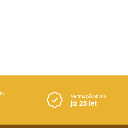
jny
Na trhu působíme
již 25 let