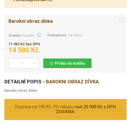
t.kovacka@seznam.cz
Barokni obraz dívka
Dostupnost:
na dotaz
Značka:
Použité
11 983 Kč bez DPH
14 500 Kč
Přidat do košíku
Počet
DETAILNÍ POPIS -
BAROKNI OBRAZ DÍVKA
Barokni obraz dívka
Doprava od 190 Kč. Při nákupu
nad 25 000 Kč s DPH
ZDARMA.