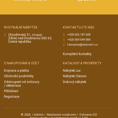
RUSTIKÁLNÍ NÁBYTEK
KONTAKTUJTE NÁS
Chrudimská 31,
+420 602 187 600
(mapa)
Ždírec nad Doubravou 582 63,
+420 569 694 004
Česká republika
t.kovacka@seznam.cz
Kompletní kontakty
O NAKUPOVÁNÍ & ÚČET
KATALOGY & PROSPEKTY
Doprava a platba
Nábytek Lux
Obchodní podmínky
Nábytek Classic
Odstoupení od smlouvy
Dubový nábytek
/ reklamace
Přihlášení
Registrace
Admin
Nastavení soukromí
Ochrana OÚ
© 2026
/
/
/