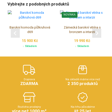
Vybírejte z podobných produktů
NOVINKA
Barokní komoda půlkruhová
Zámecká barokní vitrína s
d69
bronzem a intarzii
15 900 Kč
19 990 Kč
Skladem
Skladem
Doprava
Na skladě máme více než
ZDARMA
2 350 produktů
Rozloha prodejny
Na trhu působíme
více než 1000 m²
již 25 let