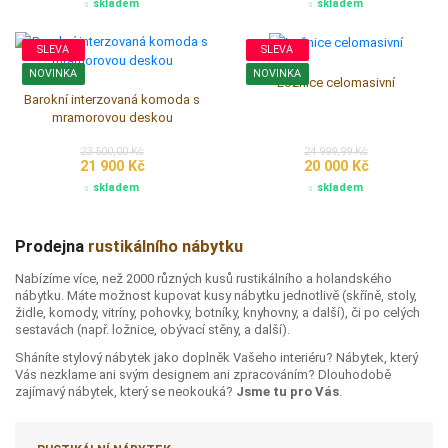
Akční nabídka - rustikální nábytek
Přejít na akční nabídku
SLEVA
SLEVA
Zámecká barokni váza
Barokni stojany na kytky vysoký
10 900,00 Kč
65 999,45 Kč
10 500 Kč
64 500 Kč
skladem
skladem
SLEVA
SLEVA
NOVINKA
NOVINKA
Ložnice celomasivní
Barokní interzovaná komoda s
mramorovou deskou
23 500,00 Kč
24 999,99 Kč
21 900 Kč
20 000 Kč
skladem
skladem
Prodejna
rustikálního nábytku