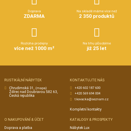
sebou plánek Vaší místnosti.
Na ploše více než 1000m² Vám nabízíme použitý rustikální nábytek
přímo z Holandska. Je-li potřeba, nábytek před prodejem nově
čalouníme, opravujeme, atp. Dostanete od nás tedy vysokou kvalitu
za rozumnou cenu.
Doprava
Na skladě máme více než
ZDARMA
2 350 produktů
Rozloha prodejny
Na trhu působíme
více než 1000 m²
již 25 let