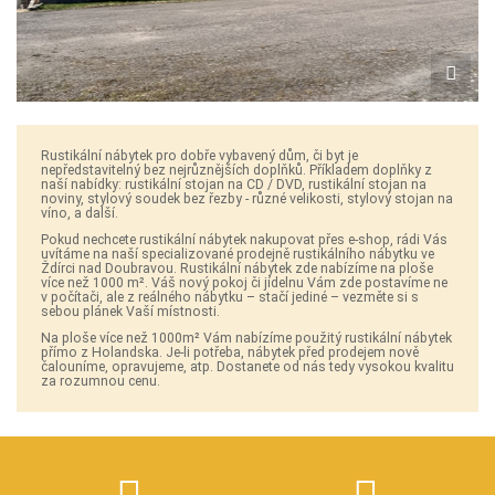
Rustikální nábytek pro dobře vybavený dům, či byt je
nepředstavitelný bez nejrůznějších doplňků. Příkladem doplňky z
naší nabídky: rustikální stojan na CD / DVD, rustikální stojan na
noviny, stylový soudek bez řezby - různé velikosti, stylový stojan na
víno, a další.
Pokud nechcete rustikální nábytek nakupovat přes e-shop, rádi Vás
uvítáme na naší specializované prodejně rustikálního nábytku ve
Ždírci nad Doubravou. Rustikální nábytek zde nabízíme na ploše
více než 1000 m². Váš nový pokoj či jídelnu Vám zde postavíme ne
v počítači, ale z reálného nábytku – stačí jediné – vezměte si s