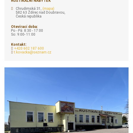
Nabízíme více, než 2000 různých kusů rustikálního a holandského
nábytku. Máte možnost kupovat kusy nábytku jednotlivě (skříně, stoly,
židle, komody, vitríny, pohovky, botníky, knyhovny, a další), či po celých
sestavách (např. ložnice, obývací stěny, a další).
Sháníte stylový nábytek jako doplněk Vašeho interiéru? Nábytek, který
Vás nezklame ani svým designem ani zpracováním? Dlouhodobě
zajímavý nábytek, který se neokouká?
Jsme tu pro Vás
.
RUSTIKÁLNÍ NÁBYTEK
Chrudimská 31,
(mapa)
582 63 Ždírec nad Doubravou,
Česká republika
Otevírací doba:
Po - Pá: 8:30 - 17:00
So: 9:00- 11:00
Kontakt:
+420 602 187 600
t.kovacka@seznam.cz