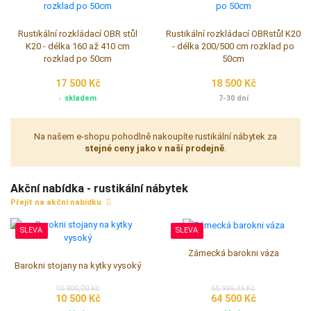
Barokní interzovaná komoda
Barokní interzovaná komoda s
mramorovou deskou
23 500,00 Kč
8 749,99 Kč
21 900 Kč
7 750 Kč
skladem
skladem
NOVINKA
Rustikální rozkládací OBR stůl
Rustikální rozkládací OBRstůl K20
K20 - délka 160 až 410 cm
- délka 200/500 cm rozklad po
rozklad po 50cm
50cm
17 500 Kč
18 500 Kč
skladem
7-30 dní
Na našem e-shopu pohodlně nakoupíte rustikální nábytek za
stejné ceny jako v naší prodejně
.