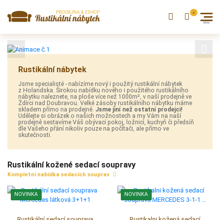
Previous
Next
Rustikální nábytek
Jsme specialisté - nabízíme nový i použitý rustikální nábytek
z Holandska. Širokou nabídku nového i použitého rustikálního
nábytku naleznete, na ploše více než 1000m², v naší prodejně ve
Ždírci nad Doubravou. Velké zásoby rustikálního nábytku máme
skladem přímo na prodejně.
Jsme jiní než ostatní prodejci!
Udělejte si obrázek o našich možnostech a my Vám na naší
prodejně sestavíme Váš obývací pokoj, ložnici, kuchyň či předsíň
dle Vašeho přání nikoliv pouze na počítači, ale přímo ve