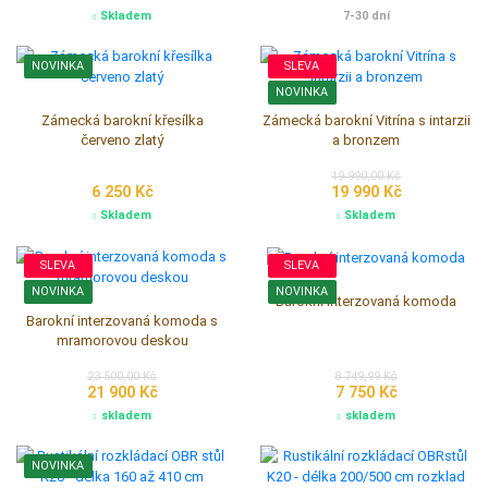
Z naší nabídky Vám doporučujeme
Zobrazit vše
NOVINKA
NOVINKA
Kůň s jezdcem bronz unikát
Bronzová socha koně obrovská
175 000 Kč
369 000 Kč
Skladem
7-30 dní
NOVINKA
SLEVA
NOVINKA
Zámecká barokní křesílka
Zámecká barokní Vitrína s intarzii
červeno zlatý
a bronzem
19 990,00 Kč
6 250 Kč
19 990 Kč
Skladem
Skladem
SLEVA
SLEVA
NOVINKA
NOVINKA