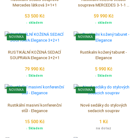
skutečnosti.
Rustikální kožené sedací soupravy
Kompletní nabídka sedacích souprav
NOVINKA
NOVINKA
Rustikální sedací souprava
Rustikalni kožená sedací
Mercedes látková 3+1+1
souprava MERCEDES 3-1-1 …
53 500 Kč
59 990 Kč
skladem
skladem
NOVINKA
NOVINKA
RUSTIKÁLNÍ KOŽENÁ SEDACÍ
Rustikalni kožený taburet -
SOUPRAVA Elegance 3+2+1
Elegance
79 990 Kč
5 990 Kč
Skladem
Skladem