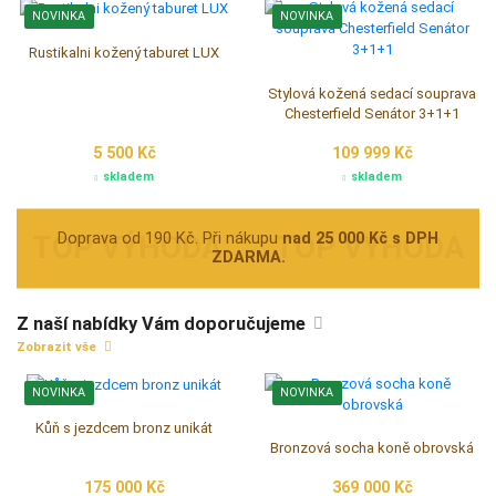
NOVINKA
NOVINKA
Rustikální masivní konferenční
Nové sedáky do stylových
stůl - Elegance
sedacich souprav
15 500 Kč
1 Kč
Skladem
na dotaz
NOVINKA
NOVINKA
Rustikalni kožený taburet LUX
Stylová kožená sedací souprava
Chesterfield Senátor 3+1+1
5 500 Kč
109 999 Kč
skladem
skladem
Doprava od 190 Kč. Při nákupu
nad 25 000 Kč s DPH
ZDARMA.